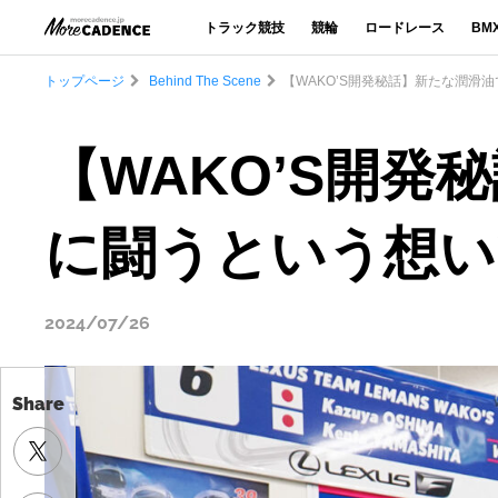
トラック競技
競輪
ロードレース
BM
トップページ
Behind The Scene
【WAKO’S開発秘話】新たな潤滑
【WAKO’S開発
に闘うという想い
2024/07/26
Share