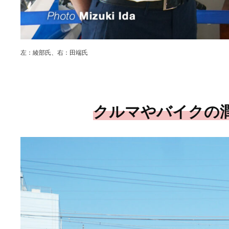
左：綾部氏、右：田端氏
クルマやバイクの潤