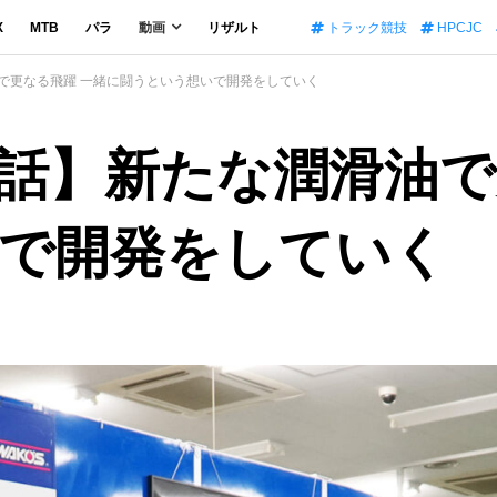
X
MTB
パラ
動画
リザルト
トラック競技
HPCJC
油で更なる飛躍 一緒に闘うという想いで開発をしていく
秘話】新たな潤滑油
で開発をしていく