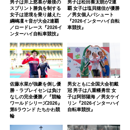
男子は井上悠喜が最後の
男子は松田奏太朗が2連
スプリント勝負を制する
覇 女子は塩貝穂佳が優勝
女子は逆境を乗り越えた
／男女個人パシュート
綱嶋凜々音が大会2連覇
『2026インターハイ自転
／ロードレース『2026イ
車競技』
ンターハイ自転車競技』
佐藤水菜が強豪を倒し優
男女ともに全国大会初戴
勝・ラブレイセンは負け
冠 男子は八重幡勇世 女
なしの完全優勝／『競輪
子は阿部陽海 ／男女ケイ
ワールドシリーズ2026』
リン『2026インターハイ
第6ラウンド たちかわ競
自転車競技』
輪