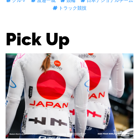
クルマ
渡邉一成
競輪
日本ナショナルチーム
トラック競技
Pick Up