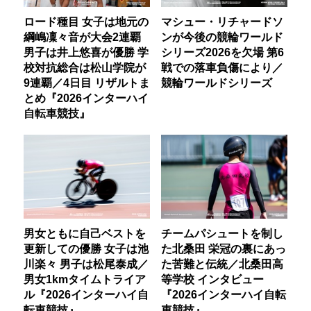
ロード種目 女子は地元の
マシュー・リチャードソ
綱嶋凜々音が大会2連覇
ンが今後の競輪ワールド
男子は井上悠喜が優勝 学
シリーズ2026を欠場 第6
校対抗総合は松山学院が
戦での落車負傷により／
9連覇／4日目 リザルトま
競輪ワールドシリーズ
とめ『2026インターハイ
自転車競技』
男女ともに自己ベストを
チームパシュートを制し
更新しての優勝 女子は池
た北桑田 栄冠の裏にあっ
川楽々 男子は松尾泰成／
た苦難と伝統／北桑田高
男女1kmタイムトライア
等学校 インタビュー
ル『2026インターハイ自
『2026インターハイ自転
転車競技』
車競技』