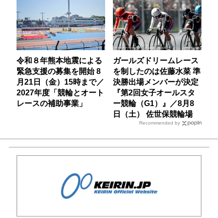
令和８年熊本地震による
ガールズドリームレース
緊急支援の募集を開始 8
を制したのは佐藤水菜 準
月21日（金）15時まで／
決勝出場メンバーが決定
2027年度「競輪とオート
『第2回女子オールスタ
レースの補助事業」
ー競輪（G1）』／8月8
日（土） 佐世保競輪場
Recommended by