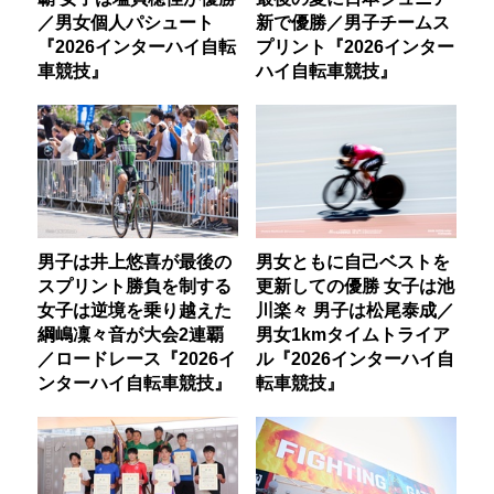
／男女個人パシュート
新で優勝／男子チームス
『2026インターハイ自転
プリント『2026インター
車競技』
ハイ自転車競技』
男子は井上悠喜が最後の
男女ともに自己ベストを
スプリント勝負を制する
更新しての優勝 女子は池
女子は逆境を乗り越えた
川楽々 男子は松尾泰成／
綱嶋凜々音が大会2連覇
男女1kmタイムトライア
／ロードレース『2026イ
ル『2026インターハイ自
ンターハイ自転車競技』
転車競技』