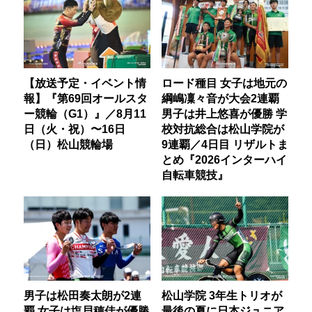
【放送予定・イベント情
ロード種目 女子は地元の
報】『第69回オールスタ
綱嶋凜々音が大会2連覇
ー競輪（G1）』／8月11
男子は井上悠喜が優勝 学
日（火・祝）〜16日
校対抗総合は松山学院が
（日）松山競輪場
9連覇／4日目 リザルトま
とめ『2026インターハイ
自転車競技』
男子は松田奏太朗が2連
松山学院 3年生トリオが
覇 女子は塩貝穂佳が優勝
最後の夏に日本ジュニア