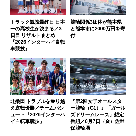
トラック競技最終日 日本
競輪関係3団体が熊本県
一の高校生が決まる／3
と熊本市に2000万円を寄
日目 リザルトまとめ
付
『2026インターハイ自転
車競技』
北桑田 トラブルを乗り越
『第2回女子オールスタ
え逆転優勝／チームパシ
ー競輪（G1）』「ガール
ュート『2026インターハ
ズドリームレース」想定
イ自転車競技』
番組／8月7日（金）佐世
保競輪場