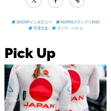
2022GPインタビュー
KEIRINグランプリ2022
守澤太志
ブノワ・べトゥ
Pick Up