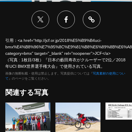
引用：<a href=“http://jcf.or.jp/2018%E5%B9%B4uci-
bmx%E4%B8%96%E7%95%8C%E9%81%B8%E6%89%8B%E6%A
category=bmx" target="_blank" rel="noopener”>JCF</a>
（写真 : 1枚目/3枚）『日本の藪田寿衣がクルーザーで2位／2018
年UCI BMX世界選手権大会』で使用されている写真。
画像の無断転載・使用は禁止します。写真提供については『
写真素材の使用につい
て
』のページをご覧ください。
関連する写真