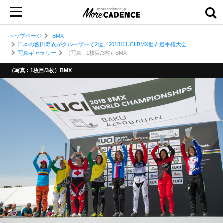
トップページ
BMX
日本の藪田寿衣がクルーザーで2位／2018年UCI BMX世界選手権大会
写真ギャラリー
（写真 : 1枚目/3枚）BMX
（写真 : 1枚目/3枚）BMX