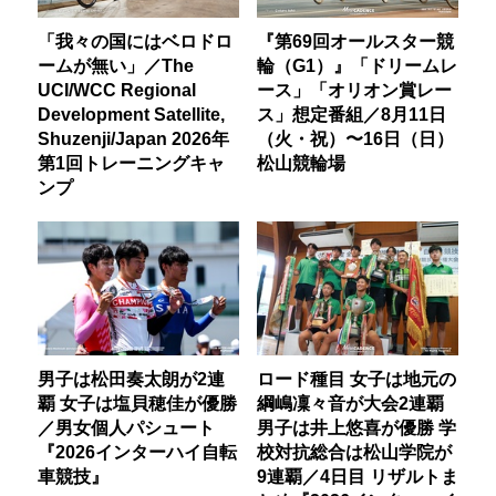
「我々の国にはベロドロ
『第69回オールスター競
ームが無い」／The
輪（G1）』「ドリームレ
UCI/WCC Regional
ース」「オリオン賞レー
Development Satellite,
ス」想定番組／8月11日
Shuzenji/Japan 2026年
（火・祝）〜16日（日）
第1回トレーニングキャ
松山競輪場
ンプ
男子は松田奏太朗が2連
ロード種目 女子は地元の
覇 女子は塩貝穂佳が優勝
綱嶋凜々音が大会2連覇
／男女個人パシュート
男子は井上悠喜が優勝 学
『2026インターハイ自転
校対抗総合は松山学院が
車競技』
9連覇／4日目 リザルトま