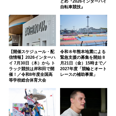
とめ『2026インターハイ
自転車競技』
【開催スケジュール・配
令和８年熊本地震による
信情報】2026インターハ
緊急支援の募集を開始 8
イ 7月30日（木）から ト
月21日（金）15時まで／
ラック競技は岸和田で開
2027年度「競輪とオート
催！／令和8年度全国高
レースの補助事業」
等学校総合体育大会