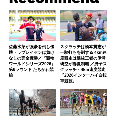
佐藤水菜が強豪を倒し優
スクラッチは橋本貫志が
勝・ラブレイセンは負け
一騎打ちを制する 4km速
なしの完全優勝／『競輪
度競走は選抜王者の伊澤
ワールドシリーズ2026』
璃空が春夏制覇 ／男子ス
第6ラウンド たちかわ競
クラッチ・4km速度競走
輪
『2026インターハイ自転
車競技』