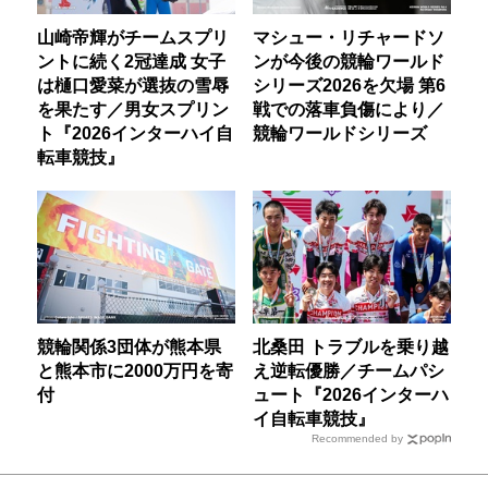
山崎帝輝がチームスプリ
マシュー・リチャードソ
ントに続く2冠達成 女子
ンが今後の競輪ワールド
は樋口愛菜が選抜の雪辱
シリーズ2026を欠場 第6
を果たす／男女スプリン
戦での落車負傷により／
ト『2026インターハイ自
競輪ワールドシリーズ
転車競技』
競輪関係3団体が熊本県
北桑田 トラブルを乗り越
と熊本市に2000万円を寄
え逆転優勝／チームパシ
付
ュート『2026インターハ
イ自転車競技』
Recommended by