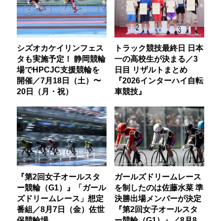
シズオカケイリンフェス
トラック競技最終日 日本
タも実施予定！ 静岡競輪
一の高校生が決まる／3
場でHPCJC支援競輪を
日目 リザルトまとめ
開催／7月18日（土）〜
『2026インターハイ自転
20日（月・祝）
車競技』
『第2回女子オールスタ
ガールズドリームレース
ー競輪（G1）』「ガール
を制したのは佐藤水菜 準
ズドリームレース」想定
決勝出場メンバーが決定
番組／8月7日（金）佐世
『第2回女子オールスタ
保競輪場
ー競輪（G1）』／8月8