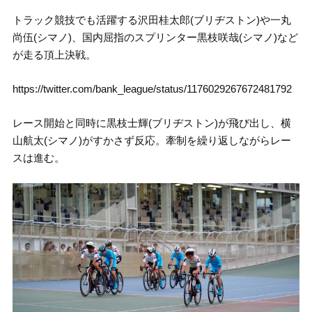
トラック競技でも活躍する沢田桂太郎(ブリヂストン)や一丸
尚伍(シマノ)、国内屈指のスプリンター黒枝咲哉(シマノ)など
が走る頂上決戦。
https://twitter.com/bank_league/status/1176029267672481792
レース開始と同時に黒枝士輝(ブリヂストン)が飛び出し、横
山航太(シマノ)がすかさず反応。牽制を繰り返しながらレー
スは進む。