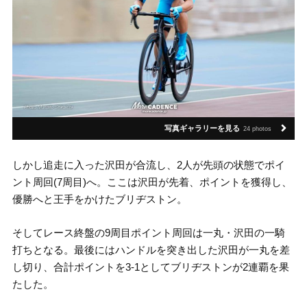
写真ギャラリーを見る
24 photos
しかし追走に入った沢田が合流し、2人が先頭の状態でポイ
ント周回(7周目)へ。ここは沢田が先着、ポイントを獲得し、
優勝へと王手をかけたブリヂストン。
そしてレース終盤の9周目ポイント周回は一丸・沢田の一騎
打ちとなる。最後にはハンドルを突き出した沢田が一丸を差
し切り、合計ポイントを3-1としてブリヂストンが2連覇を果
たした。