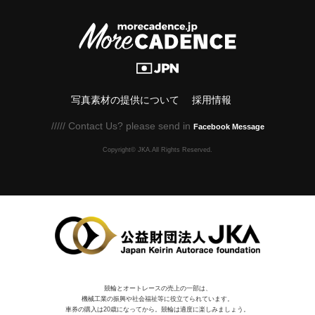
写真素材の提供について
採用情報
///// Contact Us? please send in
Facebook Message
Copyright© JKA.All Rights Reserved.
競輪とオートレースの売上の一部は、
機械⼯業の振興や社会福祉等に役⽴てられています。
車券の購入は20歳になってから。競輪は適度に楽しみましょう。