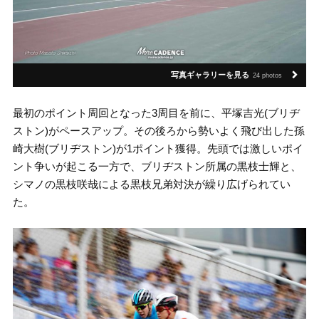
写真ギャラリーを見る
24 photos
最初のポイント周回となった3周目を前に、平塚吉光(ブリヂ
ストン)がペースアップ。その後ろから勢いよく飛び出した孫
崎大樹(ブリヂストン)が1ポイント獲得。先頭では激しいポイ
ント争いが起こる一方で、ブリヂストン所属の黒枝士輝と、
シマノの黒枝咲哉による黒枝兄弟対決が繰り広げられてい
た。