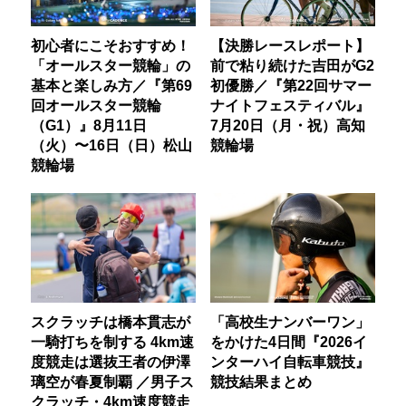
初心者にこそおすすめ！
【決勝レースレポート】
「オールスター競輪」の
前で粘り続けた吉田がG2
基本と楽しみ方／『第69
初優勝／『第22回サマー
回オールスター競輪
ナイトフェスティバル』
（G1）』8月11日
7月20日（月・祝）高知
（火）〜16日（日）松山
競輪場
競輪場
スクラッチは橋本貫志が
「高校生ナンバーワン」
一騎打ちを制する 4km速
をかけた4日間『2026イ
度競走は選抜王者の伊澤
ンターハイ自転車競技』
璃空が春夏制覇 ／男子ス
競技結果まとめ
クラッチ・4km速度競走