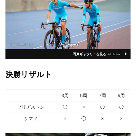
写真ギャラリーを見る
24 photos
決勝リザルト
3周
5周
7周
9周
ブリヂストン
◯
×
◯
◯
シマノ
×
◯
×
×