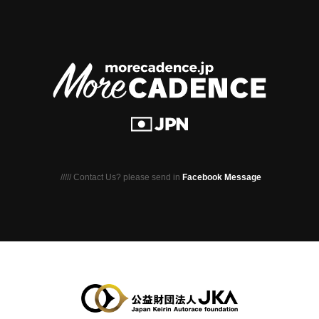
///// Contact Us? please send in
Facebook Message