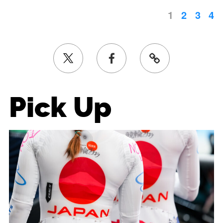
1
2
3
4
Pick Up