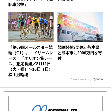
転車競技』
『第69回オールスター競
競輪関係3団体が熊本県
輪（G1）』「ドリームレ
と熊本市に2000万円を寄
ース」「オリオン賞レー
付
ス」想定番組／8月11日
（火・祝）〜16日（日）
松山競輪場
Recommended by