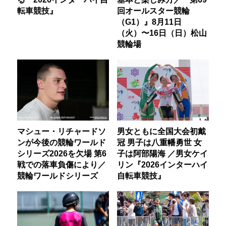
転車競技』
回オールスター競輪
（G1）』8月11日
（火）〜16日（日）松山
競輪場
マシュー・リチャードソ
男女ともに全国大会初戴
ンが今後の競輪ワールド
冠 男子は八重幡勇世 女
シリーズ2026を欠場 第6
子は阿部陽海 ／男女ケイ
戦での落車負傷により／
リン『2026インターハイ
競輪ワールドシリーズ
自転車競技』