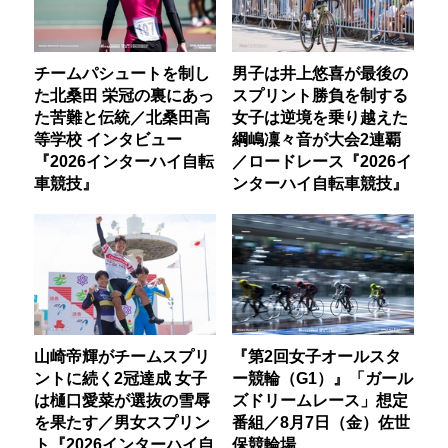
チームパシュートを制し
男子は井上悠喜が最後の
た北桑田 栄冠の裏にあっ
スプリント勝負を制する
た苦難と伝統／北桑田高
女子は逆境を乗り越えた
等学校 インタビュー
綱嶋凜々音が大会2連覇
『2026インターハイ自転
／ロードレース『2026イ
車競技』
ンターハイ自転車競技』
山崎帝輝がチームスプリ
『第2回女子オールスタ
ントに続く2冠達成 女子
ー競輪（G1）』「ガール
は樋口愛菜が選抜の雪辱
ズドリームレース」想定
を果たす／男女スプリン
番組／8月7日（金）佐世
ト『2026インターハイ自
保競輪場