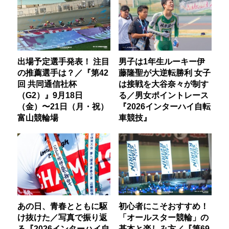
出場予定選手発表！ 注目
男子は1年生ルーキー伊
の推薦選手は？／『第42
藤隆聖が大逆転勝利 女子
回 共同通信社杯
は接戦を大谷奈々が制す
（G2）』9月18日
る／男女ポイントレース
（金）〜21日（月・祝）
『2026インターハイ自転
富山競輪場
車競技』
あの日、青春とともに駆
初心者にこそおすすめ！
け抜けた／写真で振り返
「オールスター競輪」の
る『2026インターハイ自
基本と楽しみ方／『第69