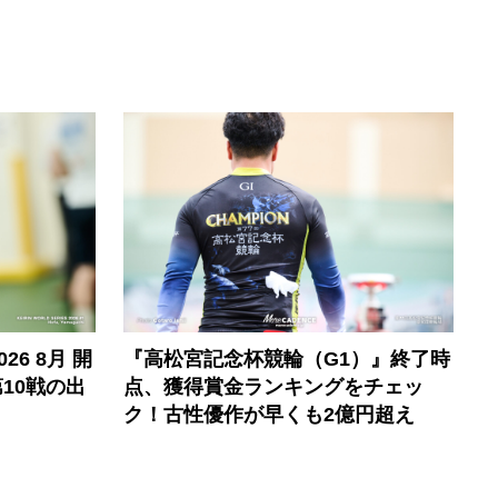
6 8月 開
『高松宮記念杯競輪（G1）』終了時
10戦の出
点、獲得賞金ランキングをチェッ
ク！古性優作が早くも2億円超え