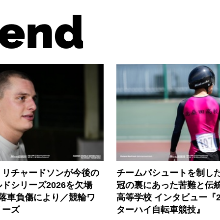
end
・リチャードソンが今後の
チームパシュートを制した
ドシリーズ2026を欠場
冠の裏にあった苦難と伝
の落車負傷により／競輪ワ
高等学校 インタビュー『2
リーズ
ターハイ自転車競技』