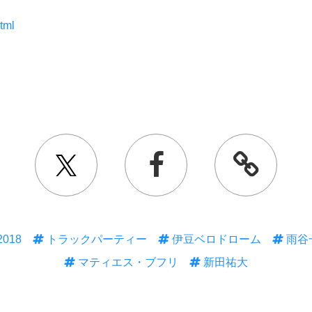
tml
l
2018
トラックパーティー
伊豆ベロドローム
雨谷
マティエス・ブフリ
新田祐大