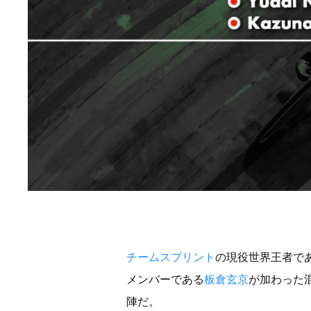
チームスプリント
の現役世界王者で
メンバーである
板倉玄京
が加わった
陣だ。