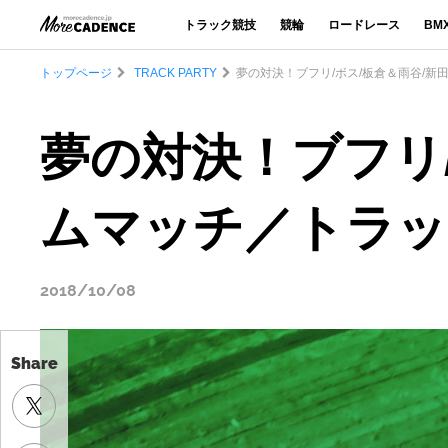
トラック競技
競輪
ロードレース
BM
トップページ
TRACK PARTY
夢の対決！ブフリ/ボス/板倉＆雨谷/新田/
夢の対決！ブフリ/
ムマッチ／トラックパ
2018/10/08
Share