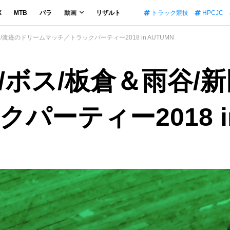
X
MTB
パラ
動画
リザルト
トラック競技
HPCJC
渡邉のドリームマッチ／トラックパーティー2018 in AUTUMN
ボス/板倉＆雨谷/新
ーティー2018 in