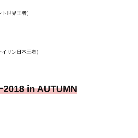
ント世界王者）
ケイリン日本王者）
18 in AUTUMN
l