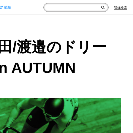
競輪
詳細検索
田/渡邉のドリー
 AUTUMN