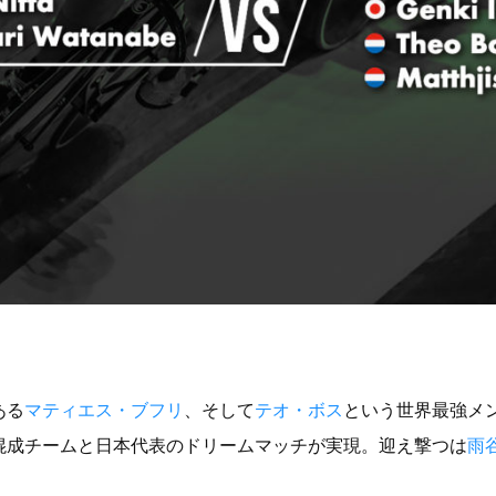
ある
マティエス・ブフリ
、そして
テオ・ボス
という世界最強メ
混成チームと日本代表のドリームマッチが実現。迎え撃つは
雨