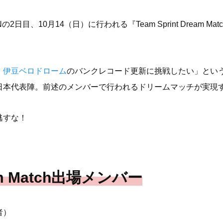
MNの2日目、10月14（日）に行われる『Team Sprint Drea
、
伊豆ベロドローム
のバンクレコード更新に挑戦したい」とい
日本代表陣。前述のメンバーで行われるドリームマッチが実現
逃すな！
ream Match出場メンバー
者）