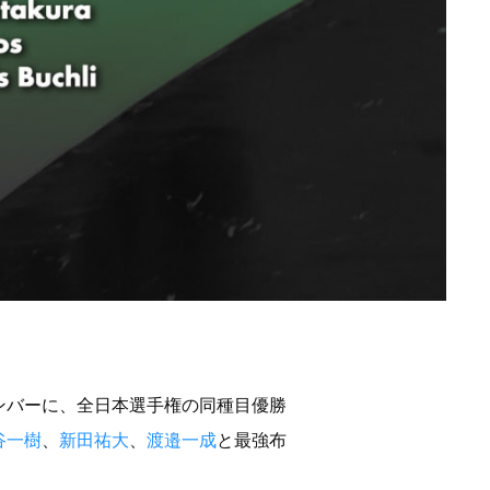
ンバーに、全日本選手権の同種目優勝
谷一樹
、
新田祐大
、
渡邉一成
と最強布