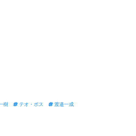
一樹
テオ・ボス
渡邉一成