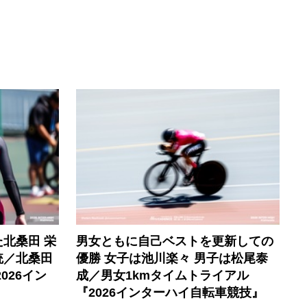
北桑田 栄
男女ともに自己ベストを更新しての
統／北桑田
優勝 女子は池川楽々 男子は松尾泰
026イン
成／男女1kmタイムトライアル
『2026インターハイ自転車競技』