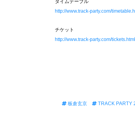
タイムテーブル
http://www.track-party.com/timetable.h
チケット
http://www.track-party.com/tickets.htm
板倉玄京
TRACK PARTY 