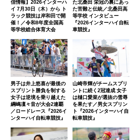
信情報】2026インターハ
た北桑田 栄冠の裏にあっ
イ 7月30日（木）から ト
た苦難と伝統／北桑田高
ラック競技は岸和田で開
等学校 インタビュー
催！／令和8年度全国高
『2026インターハイ自転
等学校総合体育大会
車競技』
男子は井上悠喜が最後の
山崎帝輝がチームスプリ
スプリント勝負を制する
ントに続く2冠達成 女子
女子は逆境を乗り越えた
は樋口愛菜が選抜の雪辱
綱嶋凜々音が大会2連覇
を果たす／男女スプリン
／ロードレース『2026イ
ト『2026インターハイ自
ンターハイ自転車競技』
転車競技』