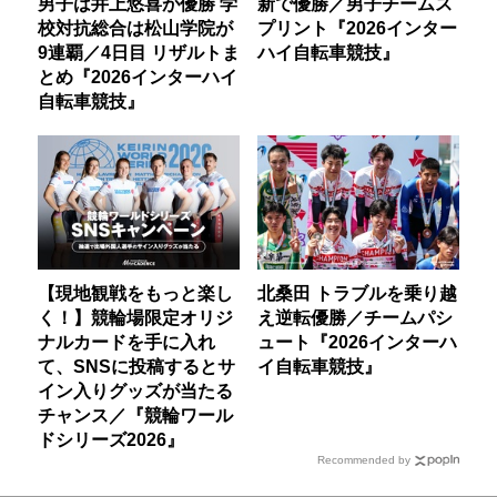
男子は井上悠喜が優勝 学
新で優勝／男子チームス
校対抗総合は松山学院が
プリント『2026インター
9連覇／4日目 リザルトま
ハイ自転車競技』
とめ『2026インターハイ
自転車競技』
【現地観戦をもっと楽し
北桑田 トラブルを乗り越
く！】競輪場限定オリジ
え逆転優勝／チームパシ
ナルカードを手に入れ
ュート『2026インターハ
て、SNSに投稿するとサ
イ自転車競技』
イン入りグッズが当たる
チャンス／『競輪ワール
ドシリーズ2026』
Recommended by