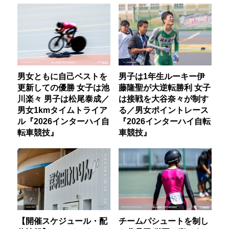
男女ともに自己ベストを
男子は1年生ルーキー伊
更新しての優勝 女子は池
藤隆聖が大逆転勝利 女子
川楽々 男子は松尾泰成／
は接戦を大谷奈々が制す
男女1kmタイムトライア
る／男女ポイントレース
ル『2026インターハイ自
『2026インターハイ自転
転車競技』
車競技』
【開催スケジュール・配
チームパシュートを制し