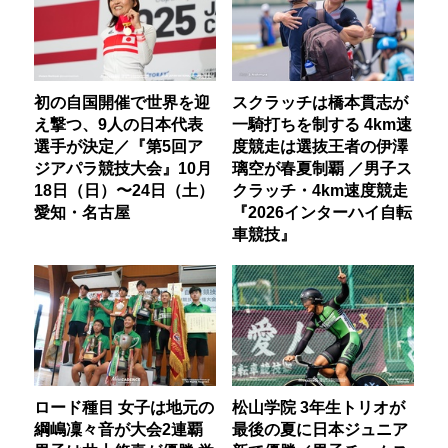
初の自国開催で世界を迎
スクラッチは橋本貫志が
え撃つ、9人の日本代表
一騎打ちを制する 4km速
選手が決定／『第5回ア
度競走は選抜王者の伊澤
ジアパラ競技大会』10月
璃空が春夏制覇 ／男子ス
18日（日）〜24日（土）
クラッチ・4km速度競走
愛知・名古屋
『2026インターハイ自転
車競技』
ロード種目 女子は地元の
松山学院 3年生トリオが
綱嶋凜々音が大会2連覇
最後の夏に日本ジュニア