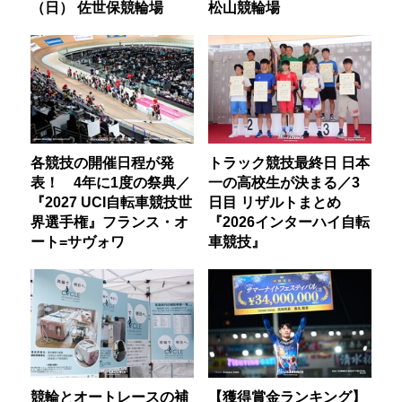
（日） 佐世保競輪場
松山競輪場
各競技の開催日程が発
トラック競技最終日 日本
表！ 4年に1度の祭典／
一の高校生が決まる／3
『2027 UCI自転車競技世
日目 リザルトまとめ
界選手権』フランス・オ
『2026インターハイ自転
ート=サヴォワ
車競技』
競輪とオートレースの補
【獲得賞金ランキング】