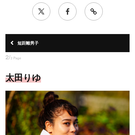
短距離男子
2/
2 Page
太田りゆ