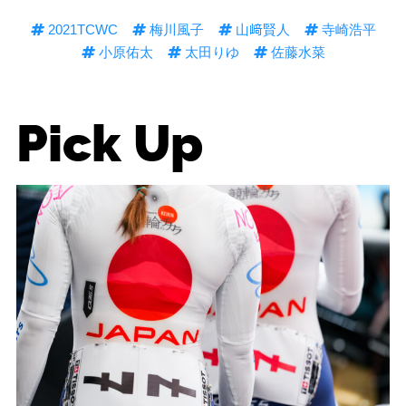
2021TCWC
梅川風子
山﨑賢人
寺崎浩平
小原佑太
太田りゆ
佐藤水菜
Pick Up