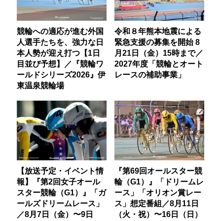
競輪への適応が進む外国
令和８年熊本地震による
人選手たちを、強力な日
緊急支援の募集を開始 8
本人勢が迎え打つ【1日
月21日（金）15時まで／
目並び予想】／『競輪ワ
2027年度「競輪とオート
ールドシリーズ2026』伊
レースの補助事業」
東温泉競輪場
【放送予定・イベント情
『第69回オールスター競
報】『第2回女子オール
輪（G1）』「ドリームレ
スター競輪（G1）』「ガ
ース」「オリオン賞レー
ールズドリームレース」
ス」想定番組／8月11日
／8月7日（金）〜9日
（火・祝）〜16日（日）