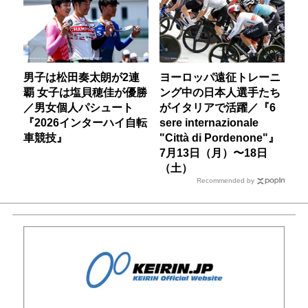
男子は松田奏太朗が2連
ヨーロッパ遠征トレーニ
覇 女子は塩貝穂佳が優勝
ング中の日本人選手たち
／男女個人パシュート
がイタリアで活躍／『6
『2026インターハイ自転
sere internazionale
車競技』
"Città di Pordenone"』
7月13日（月）〜18日
（土）
Recommended by