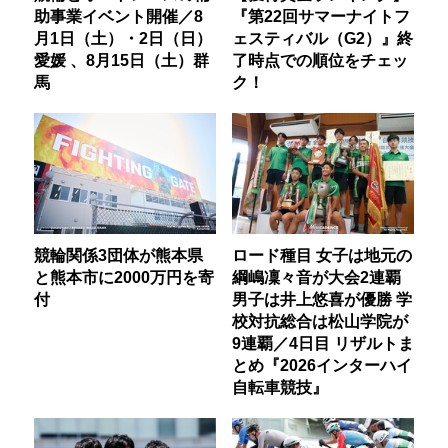
助事業イベント開催／8
『第22回サマーナイトフ
月1日（土）・2日（日）
ェスティバル（G2）』終
愛媛 、8月15日（土）群
了時点での順位をチェッ
馬
ク！
競輪関係3団体が熊本県
ロード種目 女子は地元の
と熊本市に2000万円を寄
綱嶋凜々音が大会2連覇
付
男子は井上悠喜が優勝 学
校対抗総合は松山学院が
9連覇／4日目 リザルトま
とめ『2026インターハイ
自転車競技』