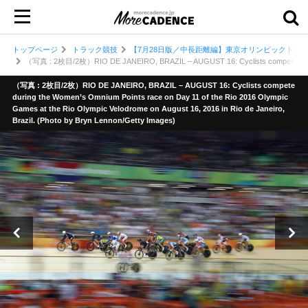
トップページ
トラック競技
【7月28日版／中長距離編】東京オリンピックトラッ
（写真 : 2枚目/2枚）RIO DE JANEIRO, BRAZIL – AUGUST 16: Cyclists compete during the 
（写真 : 2枚目/2枚）RIO DE JANEIRO, BRAZIL – AUGUST 16: Cyclists compete
during the Women’s Omnium Points race on Day 11 of the Rio 2016 Olympic
Games at the Rio Olympic Velodrome on August 16, 2016 in Rio de Janeiro,
Brazil. (Photo by Bryn Lennon/Getty Images)