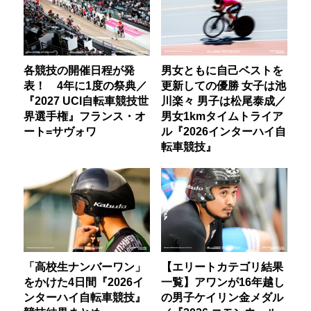
各競技の開催日程が発
男女ともに自己ベストを
表！ 4年に1度の祭典／
更新しての優勝 女子は池
『2027 UCI自転車競技世
川楽々 男子は松尾泰成／
界選手権』フランス・オ
男女1kmタイムトライア
ート=サヴォワ
ル『2026インターハイ自
転車競技』
「高校生ナンバーワン」
【エリートカテゴリ結果
をかけた4日間『2026イ
一覧】アワンが16年越し
ンターハイ自転車競技』
の男子ケイリン金メダル