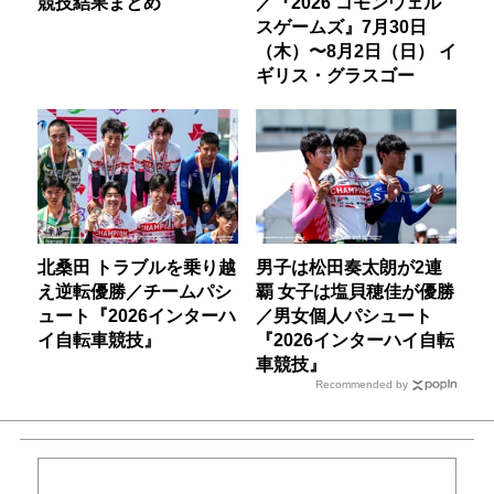
競技結果まとめ
／『2026 コモンウェル
スゲームズ』7月30日
（木）〜8月2日（日） イ
ギリス・グラスゴー
北桑田 トラブルを乗り越
男子は松田奏太朗が2連
え逆転優勝／チームパシ
覇 女子は塩貝穂佳が優勝
ュート『2026インターハ
／男女個人パシュート
イ自転車競技』
『2026インターハイ自転
車競技』
Recommended by