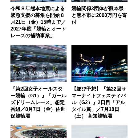
令和８年熊本地震による
競輪関係3団体が熊本県
緊急支援の募集を開始 8
と熊本市に2000万円を寄
月21日（金）15時まで／
付
2027年度「競輪とオート
レースの補助事業」
『第2回女子オールスタ
【並び予想】『第22回サ
ー競輪（G1）』「ガール
マーナイトフェスティバ
ズドリームレース」想定
ル（G2）』2日目「アル
番組／8月7日（金）佐世
タイル賞」／7月18日
保競輪場
（土） 高知競輪場