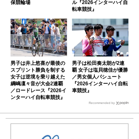
保競輪場
ル『2026インターハイ自
転車競技』
男子は井上悠喜が最後の
男子は松田奏太朗が2連
スプリント勝負を制する
覇 女子は塩貝穂佳が優勝
女子は逆境を乗り越えた
／男女個人パシュート
綱嶋凜々音が大会2連覇
『2026インターハイ自転
／ロードレース『2026イ
車競技』
ンターハイ自転車競技』
Recommended by