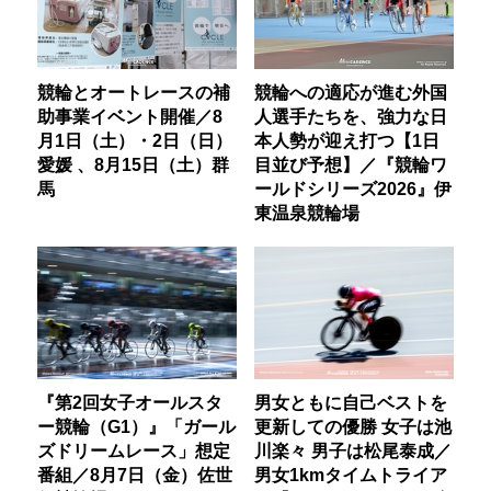
競輪とオートレースの補
競輪への適応が進む外国
助事業イベント開催／8
人選手たちを、強力な日
月1日（土）・2日（日）
本人勢が迎え打つ【1日
愛媛 、8月15日（土）群
目並び予想】／『競輪ワ
馬
ールドシリーズ2026』伊
東温泉競輪場
『第2回女子オールスタ
男女ともに自己ベストを
ー競輪（G1）』「ガール
更新しての優勝 女子は池
ズドリームレース」想定
川楽々 男子は松尾泰成／
番組／8月7日（金）佐世
男女1kmタイムトライア