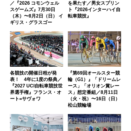
／『2026 コモンウェル
を果たす／男女スプリン
スゲームズ』7月30日
ト『2026インターハイ自
（木）〜8月2日（日） イ
転車競技』
ギリス・グラスゴー
各競技の開催日程が発
『第69回オールスター競
表！ 4年に1度の祭典／
輪（G1）』「ドリームレ
『2027 UCI自転車競技世
ース」「オリオン賞レー
界選手権』フランス・オ
ス」想定番組／8月11日
ート=サヴォワ
（火・祝）〜16日（日）
松山競輪場