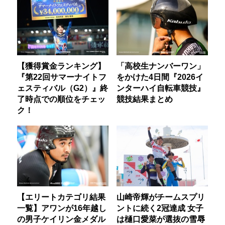
【獲得賞金ランキング】
「高校生ナンバーワン」
『第22回サマーナイトフ
をかけた4日間『2026イ
ェスティバル（G2）』終
ンターハイ自転車競技』
了時点での順位をチェッ
競技結果まとめ
ク！
【エリートカテゴリ結果
山崎帝輝がチームスプリ
一覧】アワンが16年越し
ントに続く2冠達成 女子
の男子ケイリン金メダル
は樋口愛菜が選抜の雪辱