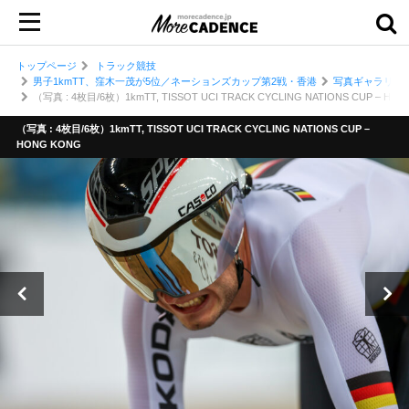
トップページ
トラック競技
男子1kmTT、窪木一茂が5位／ネーションズカップ第2戦・香港
写真ギャラリー
（写真 : 4枚目/6枚）1kmTT, TISSOT UCI TRACK CYCLING NATIONS CUP – HO
（写真 : 4枚目/6枚）1kmTT, TISSOT UCI TRACK CYCLING NATIONS CUP –
HONG KONG