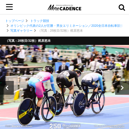
トップページ
トラック競技
オリンピック代表の2人が圧勝・男女エリミネーション／2020全日本自転車競技選
写真ギャラリー
（写真 : 28枚目/32枚）梶原悠未
（写真 : 28枚目/32枚）梶原悠未