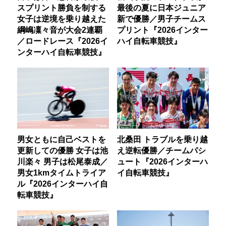
スプリント勝負を制する
最後の夏に日本ジュニア
女子は逆境を乗り越えた
新で優勝／男子チームス
綱嶋凜々音が大会2連覇
プリント『2026インター
／ロードレース『2026イ
ハイ自転車競技』
ンターハイ自転車競技』
男女ともに自己ベストを
北桑田 トラブルを乗り越
更新しての優勝 女子は池
え逆転優勝／チームパシ
川楽々 男子は松尾泰成／
ュート『2026インターハ
男女1kmタイムトライア
イ自転車競技』
ル『2026インターハイ自
転車競技』