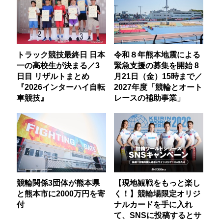
トラック競技最終日 日本
令和８年熊本地震による
一の高校生が決まる／3
緊急支援の募集を開始 8
日目 リザルトまとめ
月21日（金）15時まで／
『2026インターハイ自転
2027年度「競輪とオート
車競技』
レースの補助事業」
競輪関係3団体が熊本県
【現地観戦をもっと楽し
と熊本市に2000万円を寄
く！】競輪場限定オリジ
付
ナルカードを手に入れ
て、SNSに投稿するとサ