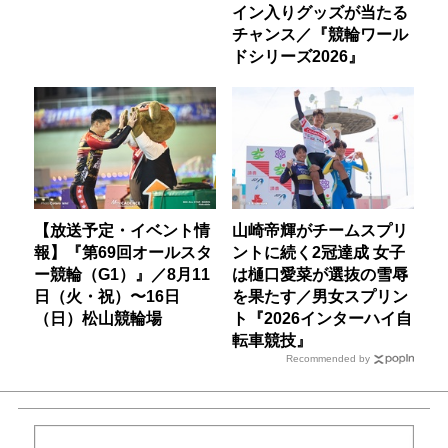
イン入りグッズが当たる
チャンス／『競輪ワール
ドシリーズ2026』
【放送予定・イベント情
山崎帝輝がチームスプリ
報】『第69回オールスタ
ントに続く2冠達成 女子
ー競輪（G1）』／8月11
は樋口愛菜が選抜の雪辱
日（火・祝）〜16日
を果たす／男女スプリン
（日）松山競輪場
ト『2026インターハイ自
転車競技』
Recommended by