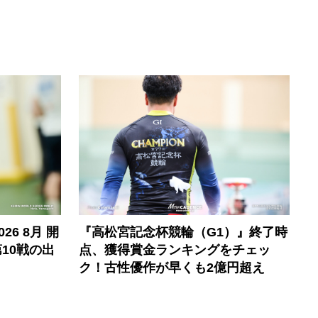
6 8月 開
『高松宮記念杯競輪（G1）』終了時
10戦の出
点、獲得賞金ランキングをチェッ
ク！古性優作が早くも2億円超え