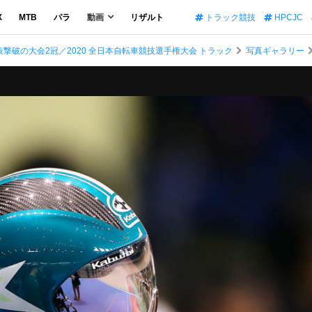
X
MTB
パラ
動画
リザルト
トラック競技
HPCJC
撃破の大会2冠／2020 全日本自転車競技選手権大会 トラック
写真ギャラリー