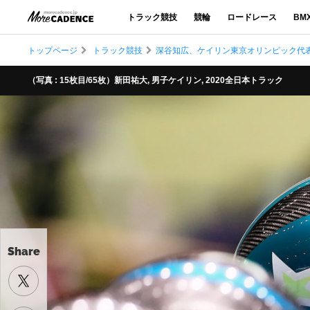
トラック競技
競輪
ロードレース
BM
トップページ
トラック競技
深谷知広、ケイリン東京オリンピック代表
（写真 : 15枚目/65枚）新田祐大, 男子ケイリン, 2020全日本トラック
Share