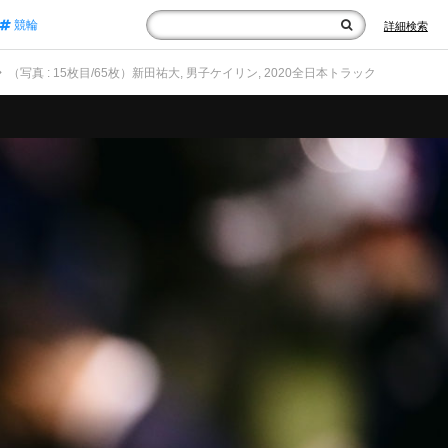
競輪
詳細検索
（写真 : 15枚目/65枚）新田祐大, 男子ケイリン, 2020全日本トラック