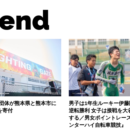
end
3団体が熊本県と熊本市に
男子は1年生ルーキー伊藤
円を寄付
逆転勝利 女子は接戦を大
する／男女ポイントレース『
ンターハイ自転車競技』