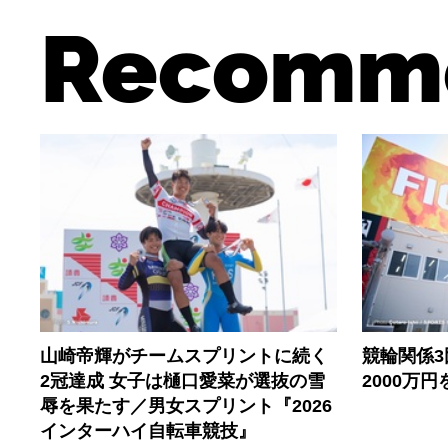
Recomm
山崎帝輝がチームスプリントに続く
競輪関係
2冠達成 女子は樋口愛菜が選抜の雪
2000万
辱を果たす／男女スプリント『2026
インターハイ自転車競技』