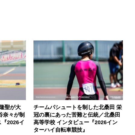
隆聖が大
チームパシュートを制した北桑田 栄
谷奈々が制
冠の裏にあった苦難と伝統／北桑田
2026イ
高等学校 インタビュー『2026イン
ターハイ自転車競技』