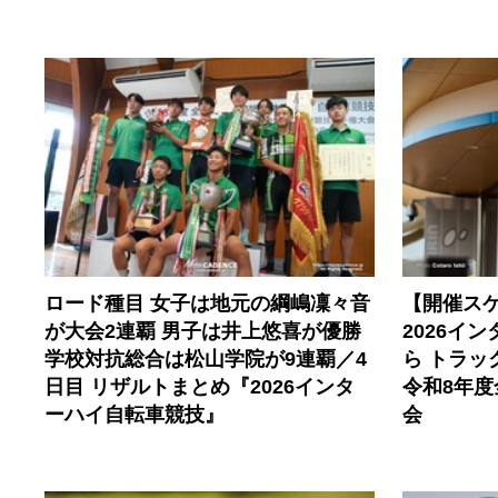
ロード種目 女子は地元の綱嶋凜々音
【開催ス
が大会2連覇 男子は井上悠喜が優勝
2026イ
学校対抗総合は松山学院が9連覇／4
ら トラ
日目 リザルトまとめ『2026インタ
令和8年
ーハイ自転車競技』
会