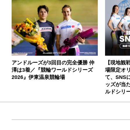
アンドルーズが3回目の完全優勝 仲
【現地観
澤は3着／『競輪ワールドシリーズ
場限定オ
2026』伊東温泉競輪場
て、SNS
ッズが当
ルドシリー