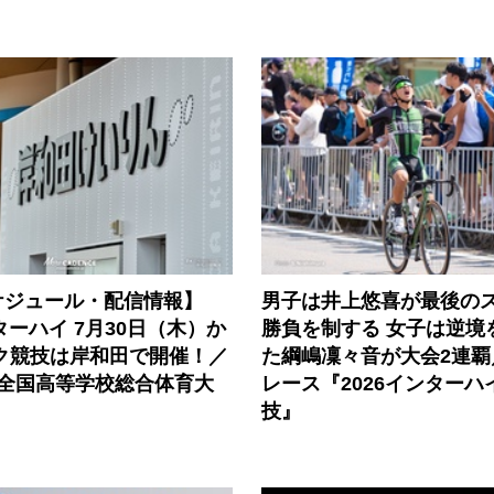
ケジュール・配信情報】
男子は井上悠喜が最後の
ンターハイ 7月30日（木）か
勝負を制する 女子は逆境
ック競技は岸和田で開催！／
た綱嶋凜々音が大会2連覇
度全国高等学校総合体育大
レース『2026インターハ
技』