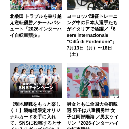
北桑田 トラブルを乗り越
ヨーロッパ遠征トレーニ
え逆転優勝／チームパシ
ング中の日本人選手たち
ュート『2026インターハ
がイタリアで活躍／『6
イ自転車競技』
sere internazionale
"Città di Pordenone"』
7月13日（月）〜18日
（土）
【現地観戦をもっと楽し
男女ともに全国大会初戴
く！】競輪場限定オリジ
冠 男子は八重幡勇世 女
ナルカードを手に入れ
子は阿部陽海 ／男女ケイ
て、SNSに投稿するとサ
リン『2026インターハイ