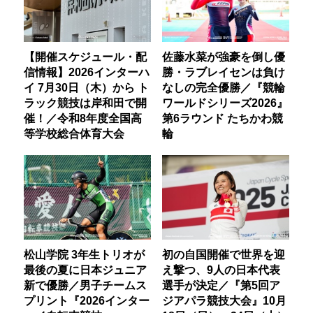
【開催スケジュール・配
佐藤水菜が強豪を倒し優
信情報】2026インターハ
勝・ラブレイセンは負け
イ 7月30日（木）から ト
なしの完全優勝／『競輪
ラック競技は岸和田で開
ワールドシリーズ2026』
催！／令和8年度全国高
第6ラウンド たちかわ競
等学校総合体育大会
輪
松山学院 3年生トリオが
初の自国開催で世界を迎
最後の夏に日本ジュニア
え撃つ、9人の日本代表
新で優勝／男子チームス
選手が決定／『第5回ア
プリント『2026インター
ジアパラ競技大会』10月