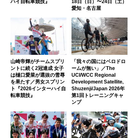
ハイ自転車競技』
18日（日）〜24日（土）
愛知・名古屋
山崎帝輝がチームスプリ
「我々の国にはベロドロ
ントに続く2冠達成 女子
ームが無い」／The
は樋口愛菜が選抜の雪辱
UCI/WCC Regional
を果たす／男女スプリン
Development Satellite,
ト『2026インターハイ自
Shuzenji/Japan 2026年
転車競技』
第1回トレーニングキャ
ンプ