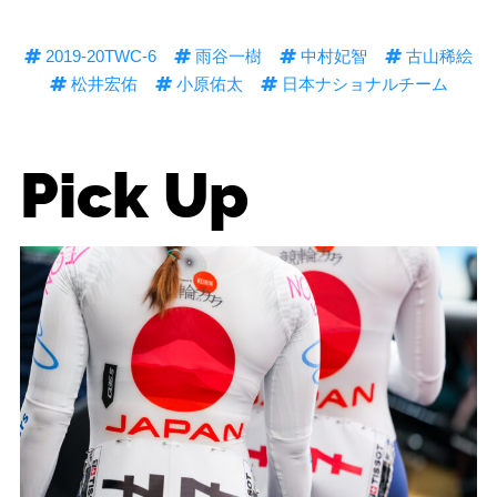
2019-20TWC-6
雨谷一樹
中村妃智
古山稀絵
松井宏佑
小原佑太
日本ナショナルチーム
Pick Up