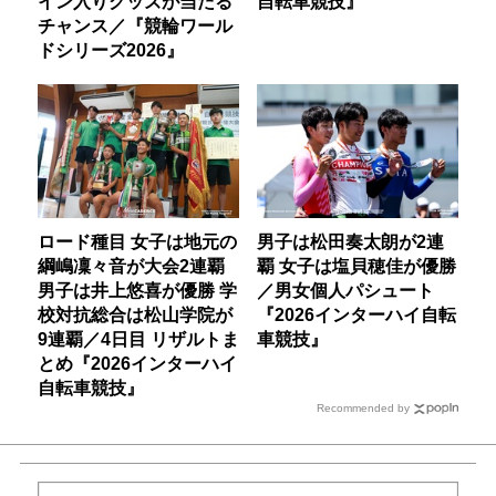
イン入りグッズが当たる
自転車競技』
チャンス／『競輪ワール
ドシリーズ2026』
ロード種目 女子は地元の
男子は松田奏太朗が2連
綱嶋凜々音が大会2連覇
覇 女子は塩貝穂佳が優勝
男子は井上悠喜が優勝 学
／男女個人パシュート
校対抗総合は松山学院が
『2026インターハイ自転
9連覇／4日目 リザルトま
車競技』
とめ『2026インターハイ
自転車競技』
Recommended by