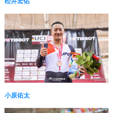
松井宏佑
小原佑太