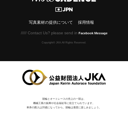
写真素材の提供について
採用情報
///// Contact Us? please send in
Facebook Message
Copyright© JKA.All Rights Reserved.
競輪とオートレースの売上の一部は、
機械⼯業の振興や社会福祉等に役⽴てられています。
車券の購入は20歳になってから。競輪は適度に楽しみましょう。