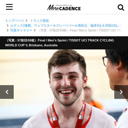
トップページ
トラック競技
ルディク2連覇、ウェブスター＆グレーツァーが表彰台・脇本6位＆河端13位／男子スプ
写真ギャラリー
（写真 : 57枚目/59枚）Final / Men’s Sprint / TISSOT UCI TRACK 
（写真 : 57枚目/59枚）Final / Men’s Sprint / TISSOT UCI TRACK CYCLING
WORLD CUP V, Brisbane, Australia