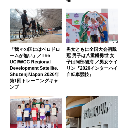
「我々の国にはベロドロ
男女ともに全国大会初戴
ームが無い」／The
冠 男子は八重幡勇世 女
UCI/WCC Regional
子は阿部陽海 ／男女ケイ
Development Satellite,
リン『2026インターハイ
Shuzenji/Japan 2026年
自転車競技』
第1回トレーニングキャ
ンプ