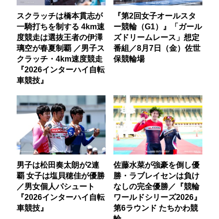
スクラッチは橋本貫志が
『第2回女子オールスタ
一騎打ちを制する 4km速
ー競輪（G1）』「ガール
度競走は選抜王者の伊澤
ズドリームレース」想定
璃空が春夏制覇 ／男子ス
番組／8月7日（金）佐世
クラッチ・4km速度競走
保競輪場
『2026インターハイ自転
車競技』
男子は松田奏太朗が2連
佐藤水菜が強豪を倒し優
覇 女子は塩貝穂佳が優勝
勝・ラブレイセンは負け
／男女個人パシュート
なしの完全優勝／『競輪
『2026インターハイ自転
ワールドシリーズ2026』
車競技』
第6ラウンド たちかわ競
輪