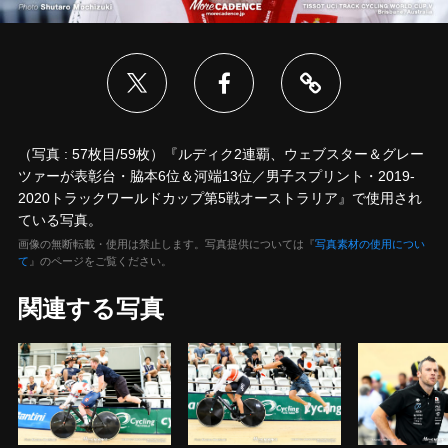
（写真 : 57枚目/59枚）『ルディク2連覇、ウェブスター＆グレー
ツァーが表彰台・脇本6位＆河端13位／男子スプリント・2019-
2020トラックワールドカップ第5戦オーストラリア』で使用され
ている写真。
画像の無断転載・使用は禁止します。写真提供については『
写真素材の使用につい
て
』のページをご覧ください。
関連する写真