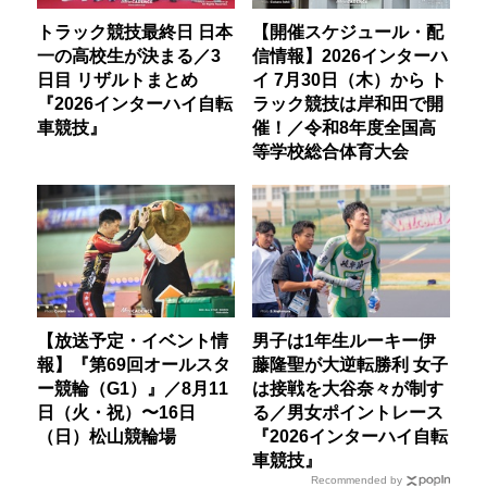
トラック競技最終日 日本
【開催スケジュール・配
一の高校生が決まる／3
信情報】2026インターハ
日目 リザルトまとめ
イ 7月30日（木）から ト
『2026インターハイ自転
ラック競技は岸和田で開
車競技』
催！／令和8年度全国高
等学校総合体育大会
【放送予定・イベント情
男子は1年生ルーキー伊
報】『第69回オールスタ
藤隆聖が大逆転勝利 女子
ー競輪（G1）』／8月11
は接戦を大谷奈々が制す
日（火・祝）〜16日
る／男女ポイントレース
（日）松山競輪場
『2026インターハイ自転
車競技』
Recommended by