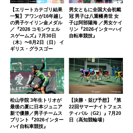
【エリートカテゴリ結果
男女ともに全国大会初戴
一覧】アワンが16年越し
冠 男子は八重幡勇世 女
の男子ケイリン金メダル
子は阿部陽海 ／男女ケイ
／『2026 コモンウェル
リン『2026インターハイ
スゲームズ』7月30日
自転車競技』
（木）〜8月2日（日） イ
ギリス・グラスゴー
松山学院 3年生トリオが
【決勝・並び予想】『第
最後の夏に日本ジュニア
22回サマーナイトフェス
新で優勝／男子チームス
ティバル（G2）』7月20
プリント『2026インター
日（高知競輪場）
ハイ自転車競技』