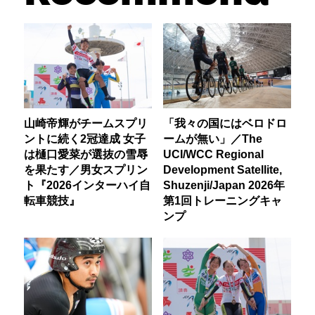
山崎帝輝がチームスプリ
「我々の国にはベロドロ
ントに続く2冠達成 女子
ームが無い」／The
は樋口愛菜が選抜の雪辱
UCI/WCC Regional
を果たす／男女スプリン
Development Satellite,
ト『2026インターハイ自
Shuzenji/Japan 2026年
転車競技』
第1回トレーニングキャ
ンプ