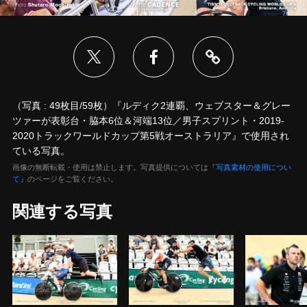
（写真 : 49枚目/59枚）『ルディク2連覇、ウェブスター＆グレー
ツァーが表彰台・脇本6位＆河端13位／男子スプリント・2019-
2020トラックワールドカップ第5戦オーストラリア』で使用され
ている写真。
画像の無断転載・使用は禁止します。写真提供については『
写真素材の使用につい
て
』のページをご覧ください。
関連する写真