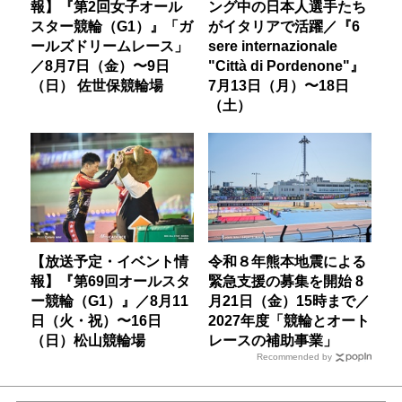
報】『第2回女子オール
ング中の日本人選手たち
スター競輪（G1）』「ガ
がイタリアで活躍／『6
ールズドリームレース」
sere internazionale
／8月7日（金）〜9日
"Città di Pordenone"』
（日） 佐世保競輪場
7月13日（月）〜18日
（土）
【放送予定・イベント情
令和８年熊本地震による
報】『第69回オールスタ
緊急支援の募集を開始 8
ー競輪（G1）』／8月11
月21日（金）15時まで／
日（火・祝）〜16日
2027年度「競輪とオート
（日）松山競輪場
レースの補助事業」
Recommended by