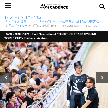
トップページ
トラック競技
ルディク2連覇、ウェブスター＆グレーツァーが表彰台・脇本6位＆河端13位／男子スプ
写真ギャラリー
（写真 : 49枚目/59枚）Final / Men’s Sprint / TISSOT UCI TRACK 
（写真 : 49枚目/59枚）Final / Men’s Sprint / TISSOT UCI TRACK CYCLING
WORLD CUP V, Brisbane, Australia