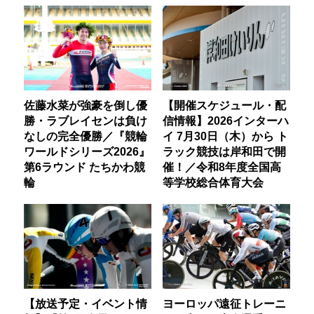
佐藤水菜が強豪を倒し優
【開催スケジュール・配
勝・ラブレイセンは負け
信情報】2026インターハ
なしの完全優勝／『競輪
イ 7月30日（木）から ト
ワールドシリーズ2026』
ラック競技は岸和田で開
第6ラウンド たちかわ競
催！／令和8年度全国高
輪
等学校総合体育大会
【放送予定・イベント情
ヨーロッパ遠征トレーニ