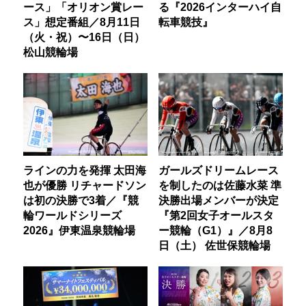
ース」「オリオン賞レー
る『2026インターハイ自
ス」想定番組／8月11日
転車競技』
（火・祝）〜16日（日）
松山競輪場
ラインの力を発揮 太田海
ガールズドリームレース
也が優勝 リチャードソン
を制したのは佐藤水菜 準
は初の決勝で3着／『競
決勝出場メンバーが決定
輪ワールドシリーズ
『第2回女子オールスタ
2026』伊東温泉競輪場
ー競輪（G1）』／8月8
日（土） 佐世保競輪場