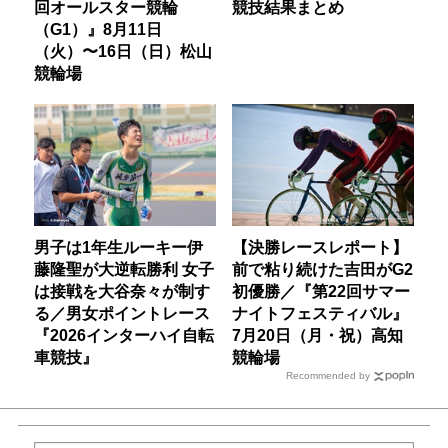
回オールスター競輪
競技結果まとめ
（G1）』8月11日
（火）〜16日（日）松山
競輪場
男子は1年生ルーキー伊
【決勝レースレポート】
藤隆聖が大逆転勝利 女子
前で粘り続けた吉田がG2
は接戦を大谷奈々が制す
初優勝／『第22回サマー
る／男女ポイントレース
ナイトフェスティバル』
『2026インターハイ自転
7月20日（月・祝）高知
車競技』
競輪場
Recommended by