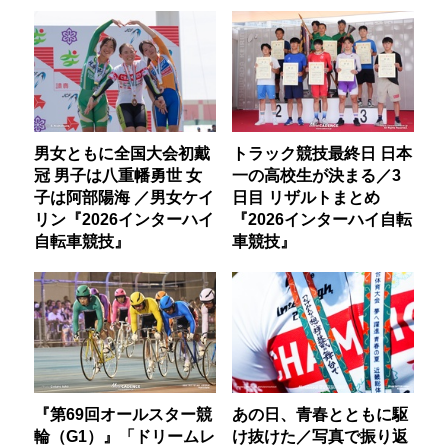
男女ともに全国大会初戴
トラック競技最終日 日本
冠 男子は八重幡勇世 女
一の高校生が決まる／3
子は阿部陽海 ／男女ケイ
日目 リザルトまとめ
リン『2026インターハイ
『2026インターハイ自転
自転車競技』
車競技』
『第69回オールスター競
あの日、青春とともに駆
輪（G1）』「ドリームレ
け抜けた／写真で振り返