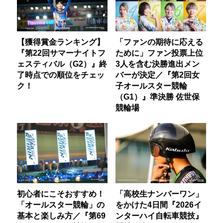
【獲得賞金ランキング】
「ファンの期待に応える
『第22回サマーナイトフ
ために」ファン投票上位
ェスティバル（G2）』終
3人を含む決勝進出メン
了時点での順位をチェッ
バーが決定／『第2回女
ク！
子オールスター競輪
（G1）』準決勝 佐世保
競輪場
初心者にこそおすすめ！
「高校生ナンバーワン」
「オールスター競輪」の
をかけた4日間『2026イ
基本と楽しみ方／『第69
ンターハイ自転車競技』