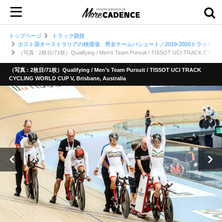
トップページ
トラック競技
ホスト国オーストラリアの独壇場、男女チームパシュート／2019-2020トラックワ
（写真 : 2枚目/71枚）Qualifying / Men’s Team Pursuit / TISSOT UCI TRACK CYCLING
（写真 : 2枚目/71枚）Qualifying / Men’s Team Pursuit / TISSOT UCI TRACK
CYCLING WORLD CUP V, Brisbane, Australia