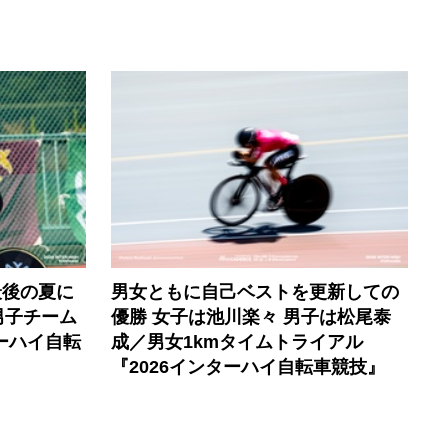
最後の夏に
男女ともに自己ベストを更新しての
男子チーム
優勝 女子は池川楽々 男子は松尾泰
ーハイ自転
成／男女1kmタイムトライアル
『2026インターハイ自転車競技』