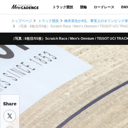
トラック競技
競輪
ロードレース
BM
トップページ
トラック競技
橋本英也が4位、事実上のオリンピック筆頭
（写真 : 8枚目/55枚）Scratch Race / Men’s Omnium / TISSOT UCI TRA
（写真 : 8枚目/55枚）Scratch Race / Men’s Omnium / TISSOT UCI TRACK
Share