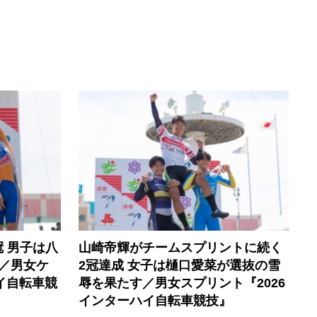
 男子は八
山崎帝輝がチームスプリントに続く
 ／男女ケ
2冠達成 女子は樋口愛菜が選抜の雪
イ自転車競
辱を果たす／男女スプリント『2026
インターハイ自転車競技』