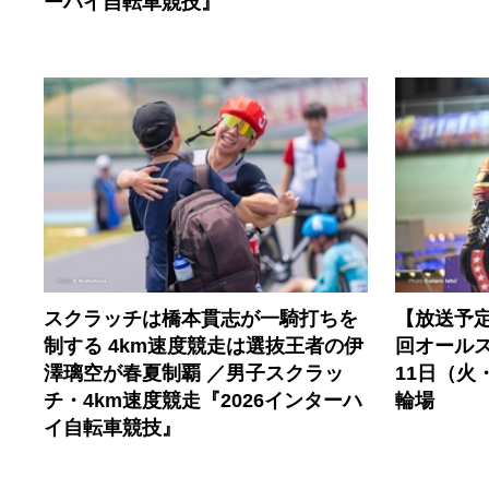
ーハイ自転車競技』
スクラッチは橋本貫志が一騎打ちを
【放送予定
制する 4km速度競走は選抜王者の伊
回オールス
澤璃空が春夏制覇 ／男子スクラッ
11日（火
チ・4km速度競走『2026インターハ
輪場
イ自転車競技』