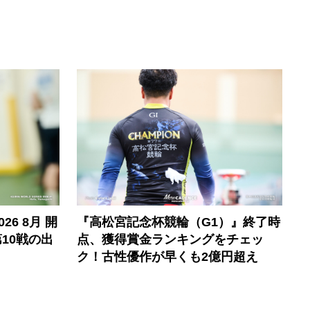
6 8月 開
『高松宮記念杯競輪（G1）』終了時
10戦の出
点、獲得賞金ランキングをチェッ
ク！古性優作が早くも2億円超え