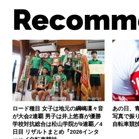
Recomm
ロード種目 女子は地元の綱嶋凜々音
あの日、
が大会2連覇 男子は井上悠喜が優勝
写真で振り
学校対抗総合は松山学院が9連覇／4
自転車競
日目 リザルトまとめ『2026インタ