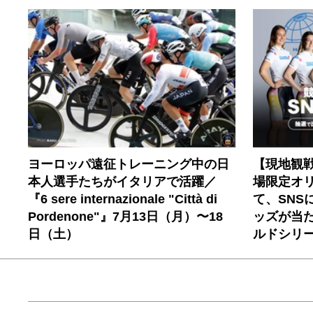
ヨーロッパ遠征トレーニング中の日
【現地観
本人選手たちがイタリアで活躍／
場限定オ
『6 sere internazionale "Città di
て、SNS
Pordenone"』7月13日（月）〜18
ッズが当
日（土）
ルドシリー