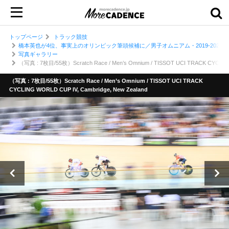
トップページ
トラック競技
橋本英也が4位、事実上のオリンピック筆頭候補に／男子オムニアム・2019-202
写真ギャラリー
（写真 : 7枚目/55枚）Scratch Race / Men’s Omnium / TISSOT UCI TRACK CYCLING
（写真 : 7枚目/55枚）Scratch Race / Men’s Omnium / TISSOT UCI TRACK
CYCLING WORLD CUP IV, Cambridge, New Zealand