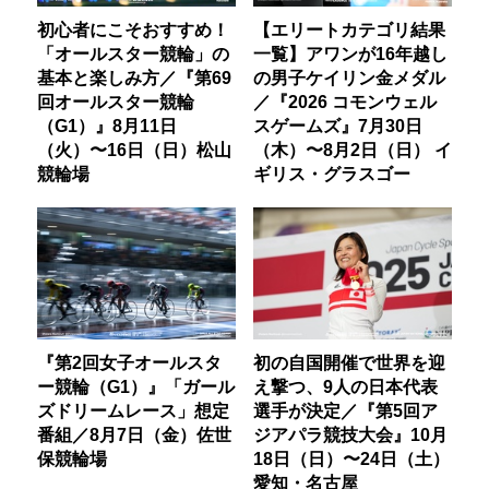
初心者にこそおすすめ！
【エリートカテゴリ結果
「オールスター競輪」の
一覧】アワンが16年越し
基本と楽しみ方／『第69
の男子ケイリン金メダル
回オールスター競輪
／『2026 コモンウェル
（G1）』8月11日
スゲームズ』7月30日
（火）〜16日（日）松山
（木）〜8月2日（日） イ
競輪場
ギリス・グラスゴー
『第2回女子オールスタ
初の自国開催で世界を迎
ー競輪（G1）』「ガール
え撃つ、9人の日本代表
ズドリームレース」想定
選手が決定／『第5回ア
番組／8月7日（金）佐世
ジアパラ競技大会』10月
保競輪場
18日（日）〜24日（土）
愛知・名古屋