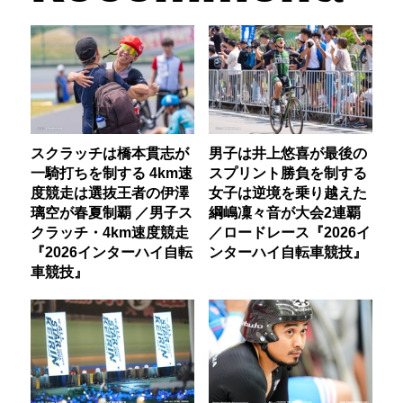
スクラッチは橋本貫志が
男子は井上悠喜が最後の
一騎打ちを制する 4km速
スプリント勝負を制する
度競走は選抜王者の伊澤
女子は逆境を乗り越えた
璃空が春夏制覇 ／男子ス
綱嶋凜々音が大会2連覇
クラッチ・4km速度競走
／ロードレース『2026イ
『2026インターハイ自転
ンターハイ自転車競技』
車競技』