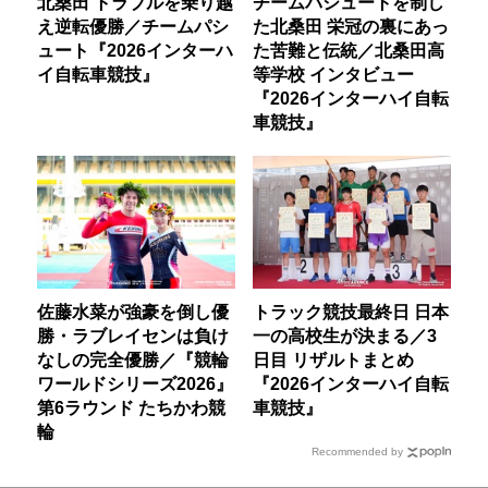
北桑田 トラブルを乗り越
チームパシュートを制し
え逆転優勝／チームパシ
た北桑田 栄冠の裏にあっ
ュート『2026インターハ
た苦難と伝統／北桑田高
イ自転車競技』
等学校 インタビュー
『2026インターハイ自転
車競技』
佐藤水菜が強豪を倒し優
トラック競技最終日 日本
勝・ラブレイセンは負け
一の高校生が決まる／3
なしの完全優勝／『競輪
日目 リザルトまとめ
ワールドシリーズ2026』
『2026インターハイ自転
第6ラウンド たちかわ競
車競技』
輪
Recommended by