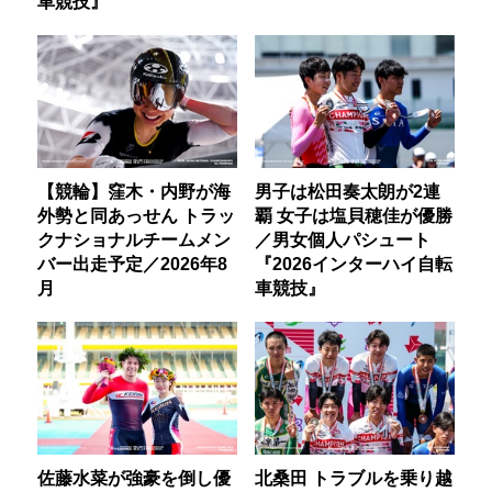
車競技』
【競輪】窪木・内野が海
男子は松田奏太朗が2連
外勢と同あっせん トラッ
覇 女子は塩貝穂佳が優勝
クナショナルチームメン
／男女個人パシュート
バー出走予定／2026年8
『2026インターハイ自転
月
車競技』
佐藤水菜が強豪を倒し優
北桑田 トラブルを乗り越