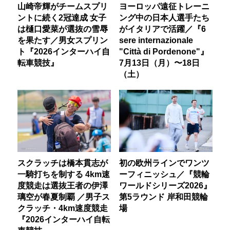
山崎帝輝がチームスプリ
ヨーロッパ遠征トレーニ
ントに続く2冠達成 女子
ング中の日本人選手たち
は樋口愛菜が選抜の雪辱
がイタリアで活躍／『6
を果たす／男女スプリン
sere internazionale
ト『2026インターハイ自
"Città di Pordenone"』
転車競技』
7月13日（月）〜18日
（土）
スクラッチは橋本貫志が
初の欧州ラインでワンツ
一騎打ちを制する 4km速
ーフィニッシュ／『競輪
度競走は選抜王者の伊澤
ワールドシリーズ2026』
璃空が春夏制覇 ／男子ス
第5ラウンド 岸和田競輪
クラッチ・4km速度競走
場
『2026インターハイ自転