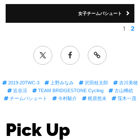
女子チームパシュート
1
2
2019-20TWC-3
上野みなみ
沢田桂太郎
吉川美穂
近谷涼
TEAM BRIDGESTONE Cycling
古山稀絵
チームパシュート
今村駿介
梶原悠未
窪木一茂
Pick Up