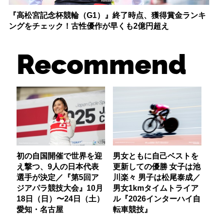
『高松宮記念杯競輪（G1）』終了時点、獲得賞金ランキ
ングをチェック！古性優作が早くも2億円超え
Recommend
初の自国開催で世界を迎
男女ともに自己ベストを
え撃つ、9人の日本代表
更新しての優勝 女子は池
選手が決定／『第5回ア
川楽々 男子は松尾泰成／
ジアパラ競技大会』10月
男女1kmタイムトライア
18日（日）〜24日（土）
ル『2026インターハイ自
愛知・名古屋
転車競技』