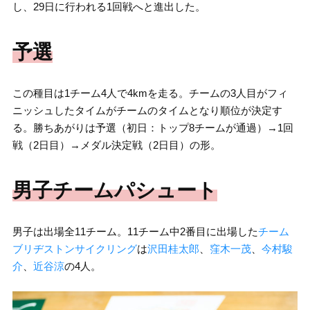
し、29日に行われる1回戦へと進出した。
予選
この種目は1チーム4人で4kmを走る。チームの3人目がフィ
ニッシュしたタイムがチームのタイムとなり順位が決定す
る。勝ちあがりは予選（初日：トップ8チームが通過）→1回
戦（2日目）→メダル決定戦（2日目）の形。
男子チームパシュート
男子は出場全11チーム。11チーム中2番目に出場した
チーム
ブリヂストンサイクリング
は
沢田桂太郎
、
窪木一茂
、
今村駿
介
、
近谷涼
の4人。