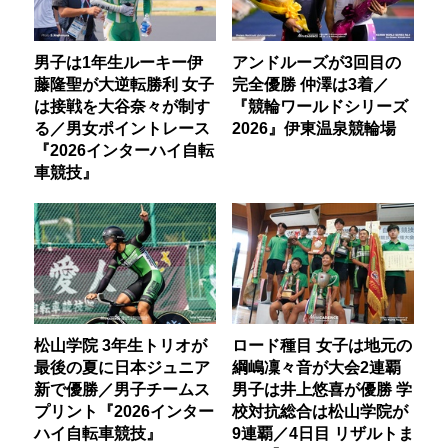
男子は1年生ルーキー伊
アンドルーズが3回目の
藤隆聖が大逆転勝利 女子
完全優勝 仲澤は3着／
は接戦を大谷奈々が制す
『競輪ワールドシリーズ
る／男女ポイントレース
2026』伊東温泉競輪場
『2026インターハイ自転
車競技』
松山学院 3年生トリオが
ロード種目 女子は地元の
最後の夏に日本ジュニア
綱嶋凜々音が大会2連覇
新で優勝／男子チームス
男子は井上悠喜が優勝 学
プリント『2026インター
校対抗総合は松山学院が
ハイ自転車競技』
9連覇／4日目 リザルトま