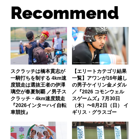
Recommend
スクラッチは橋本貫志が
【エリートカテゴリ結果
一騎打ちを制する 4km速
一覧】アワンが16年越し
度競走は選抜王者の伊澤
の男子ケイリン金メダル
璃空が春夏制覇 ／男子ス
／『2026 コモンウェル
クラッチ・4km速度競走
スゲームズ』7月30日
『2026インターハイ自転
（木）〜8月2日（日） イ
車競技』
ギリス・グラスゴー