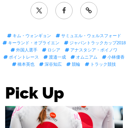
キム・ウォンギョン
サミュエル・ウェルスフォード
キーランド・オブライエン
ジャパントラックカップ2018
外国人選手
ロシア
アナスタシア・ボイノワ
ポイントレース
渡邉一成
オムニアム
小林優香
橋本英也
深谷知広
競輪
トラック競技
Pick Up