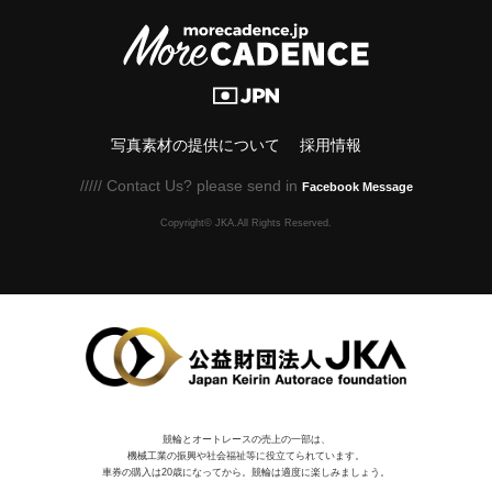
写真素材の提供について
採用情報
///// Contact Us? please send in
Facebook Message
Copyright© JKA.All Rights Reserved.
競輪とオートレースの売上の一部は、
機械⼯業の振興や社会福祉等に役⽴てられています。
車券の購入は20歳になってから。競輪は適度に楽しみましょう。