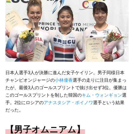
日本人選手3人が決勝に進んだ女子ケイリン。男子同様日本
チャンピオンジャージの
小林優香
選手の走りに注目が集まっ
たが、最後3人のゴールスプリントで抜け出せず3位。優勝は
このゴールスプリントを制した韓国の
キム・ウォンギョン
選
手。2位にロシアの
アナスタシア・ボイノワ
選手という結果
だった。
【男子オムニアム】