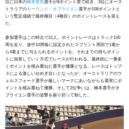
位に日本の
橋本英也
選手が8ポイント差で続き、3位にオース
トラリアの
キーランド・オブライエン
選手が108ポイントと
いう暫定成績で最終種目（4種目）のポイントレースを迎え
た。
参加選手はこの時点で21人。ポイントレースはトラック100
周を走り、途中10周毎に設定されたスプリント周回で1着か
ら4着までに与えられるポイントを、それまでの持ちポイン
トに加算していく方式でレースが行われる。最終的に一番多
くポイントを積み重ねた選手が優勝となる。レースはトップ
３による激しいせめぎ合いとなったが、オーストラリアのウ
ェルスフォード選手が厳しいマークにあいながらも着実にポ
イントを積み重ねて優勝。そして2位争いは、橋本選手がオ
ブライエン選手の追撃を振り切って制した。