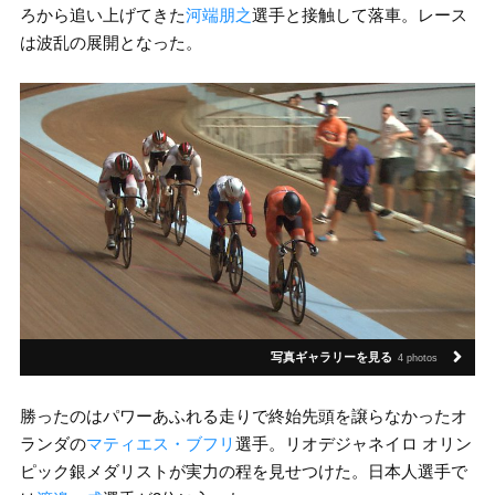
ろから追い上げてきた
河端朋之
選手と接触して落車。レース
は波乱の展開となった。
写真ギャラリーを見る
4 photos
勝ったのはパワーあふれる走りで終始先頭を譲らなかったオ
ランダの
マティエス・ブフリ
選手。リオデジャネイロ オリン
ピック銀メダリストが実力の程を見せつけた。日本人選手で