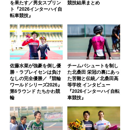
を果たす／男女スプリン
競技結果まとめ
ト『2026インターハイ自
転車競技』
佐藤水菜が強豪を倒し優
チームパシュートを制し
勝・ラブレイセンは負け
た北桑田 栄冠の裏にあっ
なしの完全優勝／『競輪
た苦難と伝統／北桑田高
ワールドシリーズ2026』
等学校 インタビュー
第6ラウンド たちかわ競
『2026インターハイ自転
輪
車競技』