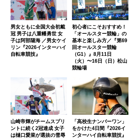
男女ともに全国大会初戴
初心者にこそおすすめ！
冠 男子は八重幡勇世 女
「オールスター競輪」の
子は阿部陽海 ／男女ケイ
基本と楽しみ方／『第69
リン『2026インターハイ
回オールスター競輪
自転車競技』
（G1）』8月11日
（火）〜16日（日）松山
競輪場
山崎帝輝がチームスプリ
「高校生ナンバーワン」
ントに続く2冠達成 女子
をかけた4日間『2026イ
は樋口愛菜が選抜の雪辱
ンターハイ自転車競技』