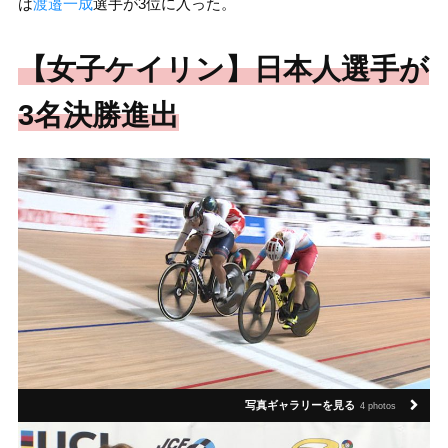
は
渡邉一成
選手が3位に入った。
【女子ケイリン】日本人選手が
3名決勝進出
写真ギャラリーを見る
4 photos