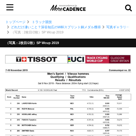
トップページ
トラック競技
どれだけ凄いこと？深谷知広のW杯スプリント銅メダル獲得
写真ギャラリー
（写真 : 2枚目/2枚）SP Wcup 2019
（写真 : 2枚目/2枚）SP Wcup 2019