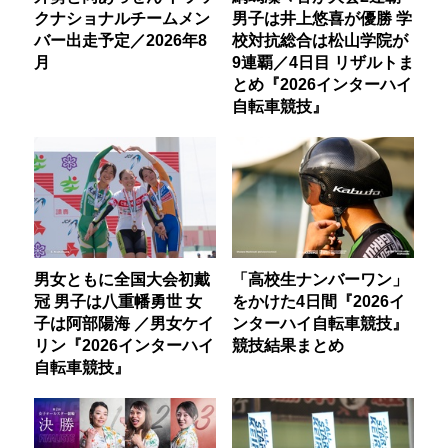
クナショナルチームメン
男子は井上悠喜が優勝 学
バー出走予定／2026年8
校対抗総合は松山学院が
月
9連覇／4日目 リザルトま
とめ『2026インターハイ
自転車競技』
男女ともに全国大会初戴
「高校生ナンバーワン」
冠 男子は八重幡勇世 女
をかけた4日間『2026イ
子は阿部陽海 ／男女ケイ
ンターハイ自転車競技』
リン『2026インターハイ
競技結果まとめ
自転車競技』