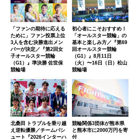
「ファンの期待に応える
初心者にこそおすすめ！
ために」ファン投票上位
「オールスター競輪」の
3人を含む決勝進出メン
基本と楽しみ方／『第69
バーが決定／『第2回女
回オールスター競輪
子オールスター競輪
（G1）』8月11日
（G1）』準決勝 佐世保
（火）〜16日（日）松山
競輪場
競輪場
北桑田 トラブルを乗り越
競輪関係3団体が熊本県
え逆転優勝／チームパシ
と熊本市に2000万円を寄
ュート『2026インターハ
付