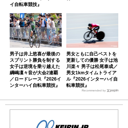
イ自転車競技』
男子は井上悠喜が最後の
男女ともに自己ベストを
スプリント勝負を制する
更新しての優勝 女子は池
女子は逆境を乗り越えた
川楽々 男子は松尾泰成／
綱嶋凜々音が大会2連覇
男女1kmタイムトライア
／ロードレース『2026イ
ル『2026インターハイ自
ンターハイ自転車競技』
転車競技』
Recommended by