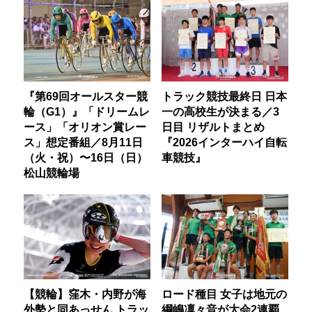
『第69回オールスター競
トラック競技最終日 日本
輪（G1）』「ドリームレ
一の高校生が決まる／3
ース」「オリオン賞レー
日目 リザルトまとめ
ス」想定番組／8月11日
『2026インターハイ自転
（火・祝）〜16日（日）
車競技』
松山競輪場
【競輪】窪木・内野が海
ロード種目 女子は地元の
外勢と同あっせん トラッ
綱嶋凜々音が大会2連覇