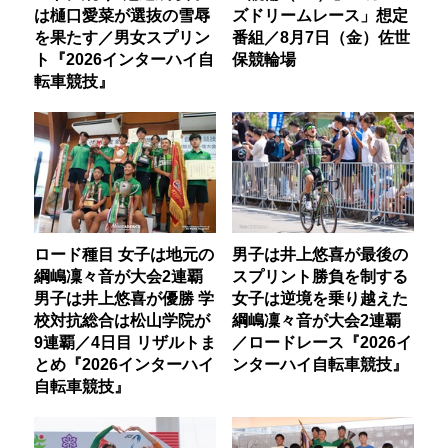
は樋口愛菜が選抜の雪辱
ズドリームレース」想定
を果たす／男女スプリン
番組／8月7日（金）佐世
ト『2026インターハイ自
保競輪場
転車競技』
ロード種目 女子は地元の
男子は井上悠喜が最後の
綱嶋凜々音が大会2連覇
スプリント勝負を制する
男子は井上悠喜が優勝 学
女子は逆境を乗り越えた
校対抗総合は松山学院が
綱嶋凜々音が大会2連覇
9連覇／4日目 リザルトま
／ロードレース『2026イ
とめ『2026インターハイ
ンターハイ自転車競技』
自転車競技』