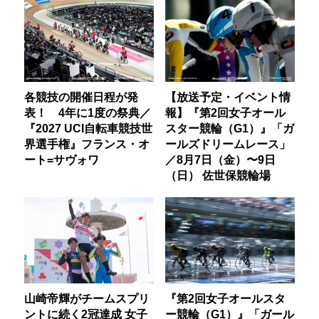
各競技の開催日程が発
【放送予定・イベント情
表！ 4年に1度の祭典／
報】『第2回女子オール
『2027 UCI自転車競技世
スター競輪（G1）』「ガ
界選手権』フランス・オ
ールズドリームレース」
ート=サヴォワ
／8月7日（金）〜9日
（日） 佐世保競輪場
山崎帝輝がチームスプリ
『第2回女子オールスタ
ントに続く2冠達成 女子
ー競輪（G1）』「ガール