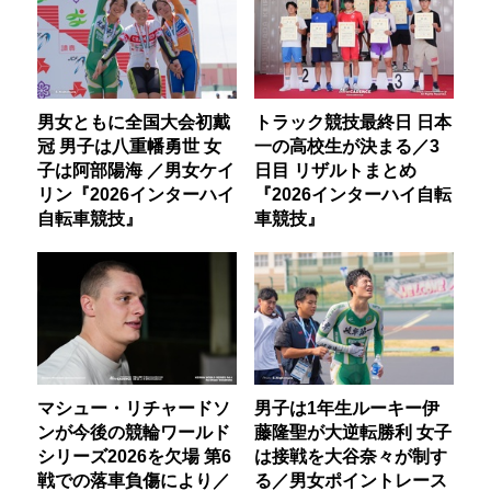
男女ともに全国大会初戴
トラック競技最終日 日本
冠 男子は八重幡勇世 女
一の高校生が決まる／3
子は阿部陽海 ／男女ケイ
日目 リザルトまとめ
リン『2026インターハイ
『2026インターハイ自転
自転車競技』
車競技』
マシュー・リチャードソ
男子は1年生ルーキー伊
ンが今後の競輪ワールド
藤隆聖が大逆転勝利 女子
シリーズ2026を欠場 第6
は接戦を大谷奈々が制す
戦での落車負傷により／
る／男女ポイントレース