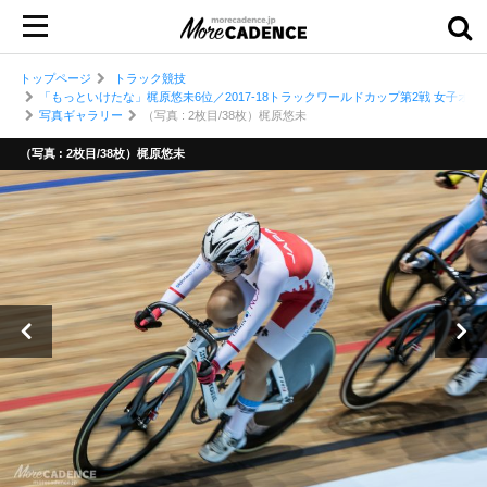
トップページ
トラック競技
「もっといけたな」梶原悠未6位／2017-18トラックワールドカップ第2戦 女子オム
写真ギャラリー
（写真 : 2枚目/38枚）梶原悠未
（写真 : 2枚目/38枚）梶原悠未