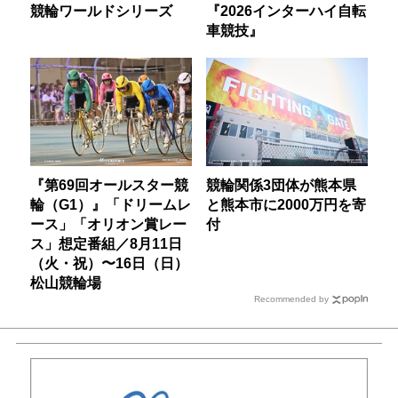
競輪ワールドシリーズ
『2026インターハイ自転
車競技』
『第69回オールスター競
競輪関係3団体が熊本県
輪（G1）』「ドリームレ
と熊本市に2000万円を寄
ース」「オリオン賞レー
付
ス」想定番組／8月11日
（火・祝）〜16日（日）
松山競輪場
Recommended by