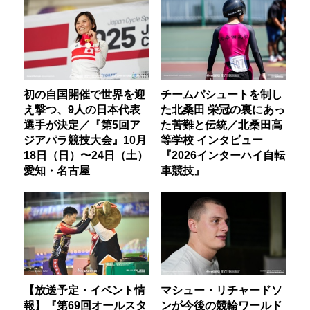
初の自国開催で世界を迎
チームパシュートを制し
え撃つ、9人の日本代表
た北桑田 栄冠の裏にあっ
選手が決定／『第5回ア
た苦難と伝統／北桑田高
ジアパラ競技大会』10月
等学校 インタビュー
18日（日）〜24日（土）
『2026インターハイ自転
愛知・名古屋
車競技』
【放送予定・イベント情
マシュー・リチャードソ
報】『第69回オールスタ
ンが今後の競輪ワールド