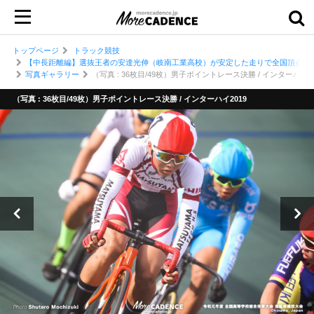
トップページ
トラック競技
【中長距離編】選抜王者の安達光伸（岐南工業高校）が安定した走りで全国頂点・
写真ギャラリー
（写真 : 36枚目/49枚）男子ポイントレース決勝 / インターハイ20
（写真 : 36枚目/49枚）男子ポイントレース決勝 / インターハイ2019