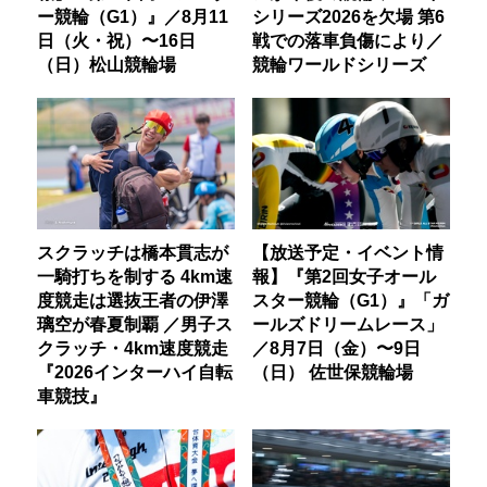
ー競輪（G1）』／8月11
シリーズ2026を欠場 第6
日（火・祝）〜16日
戦での落車負傷により／
（日）松山競輪場
競輪ワールドシリーズ
スクラッチは橋本貫志が
【放送予定・イベント情
一騎打ちを制する 4km速
報】『第2回女子オール
度競走は選抜王者の伊澤
スター競輪（G1）』「ガ
璃空が春夏制覇 ／男子ス
ールズドリームレース」
クラッチ・4km速度競走
／8月7日（金）〜9日
『2026インターハイ自転
（日） 佐世保競輪場
車競技』