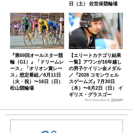
日（土） 佐世保競輪場
『第69回オールスター競
【エリートカテゴリ結果
輪（G1）』「ドリームレ
一覧】アワンが16年越し
ース」「オリオン賞レー
の男子ケイリン金メダル
ス」想定番組／8月11日
／『2026 コモンウェル
（火・祝）〜16日（日）
スゲームズ』7月30日
松山競輪場
（木）〜8月2日（日） イ
ギリス・グラスゴー
Recommended by