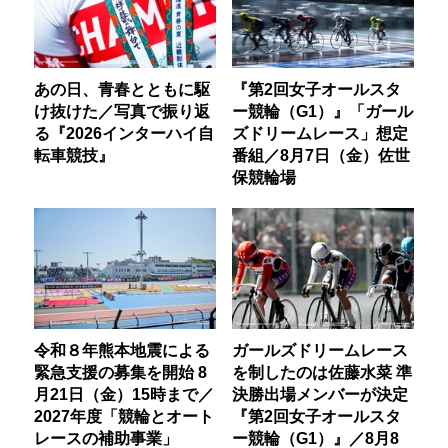
あの日、青春とともに駆
『第2回女子オールスタ
け抜けた／写真で振り返
ー競輪（G1）』「ガール
る『2026インターハイ自
ズドリームレース」想定
転車競技』
番組／8月7日（金）佐世
保競輪場
令和８年熊本地震による
ガールズドリームレース
緊急支援の募集を開始 8
を制したのは佐藤水菜 準
月21日（金）15時まで／
決勝出場メンバーが決定
2027年度「競輪とオート
『第2回女子オールスタ
レースの補助事業」
ー競輪（G1）』／8月8