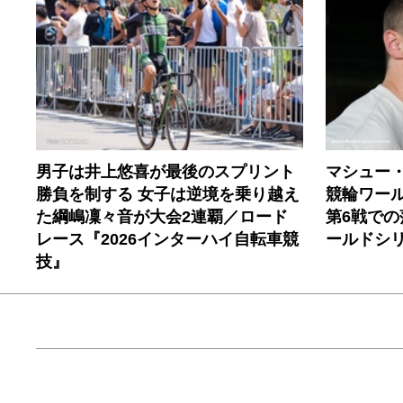
男子は井上悠喜が最後のスプリント
マシュー
勝負を制する 女子は逆境を乗り越え
競輪ワール
た綱嶋凜々音が大会2連覇／ロード
第6戦で
レース『2026インターハイ自転車競
ールドシ
技』