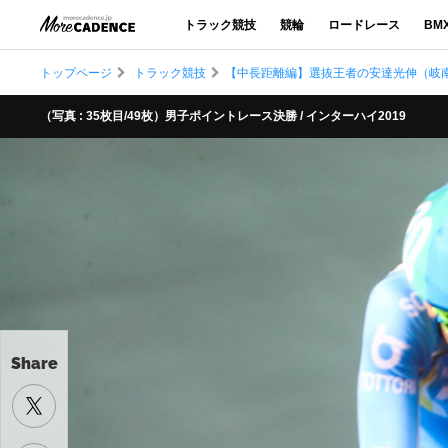
トラック競技
競輪
ロードレース
BM
トップページ
トラック競技
【中長距離編】選抜王者の安達光伸（岐
（写真 : 35枚目/49枚）男子ポイントレース決勝 / インターハイ2019
Share