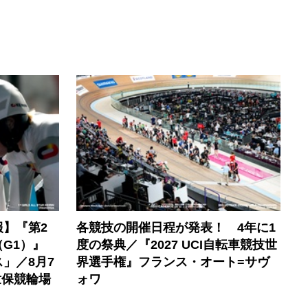
】『第2
各競技の開催日程が発表！ 4年に1
G1）』
度の祭典／『2027 UCI自転車競技世
」／8月7
界選手権』フランス・オート=サヴ
世保競輪場
ォワ