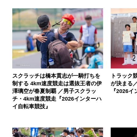
スクラッチは橋本貫志が一騎打ちを
トラック
制する 4km速度競走は選抜王者の伊
が決まる／
澤璃空が春夏制覇 ／男子スクラッ
『2026
チ・4km速度競走『2026インターハ
イ自転車競技』