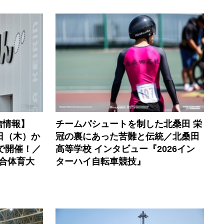
信情報】
チームパシュートを制した北桑田 栄
0日（木）か
冠の裏にあった苦難と伝統／北桑田
で開催！／
高等学校 インタビュー『2026イン
合体育大
ターハイ自転車競技』