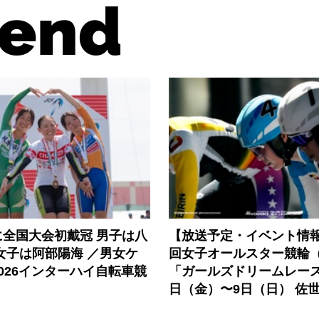
end
に全国大会初戴冠 男子は八
【放送予定・イベント情報
女子は阿部陽海 ／男女ケ
回女子オールスター競輪（
026インターハイ自転車競
「ガールズドリームレース
日（金）〜9日（日） 佐