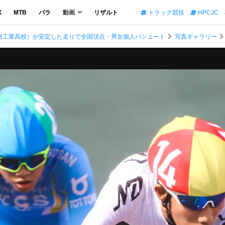
X
MTB
パラ
動画
リザルト
トラック競技
HPCJC
南工業高校）が安定した走りで全国頂点・男女個人パシュート
写真ギャラリー