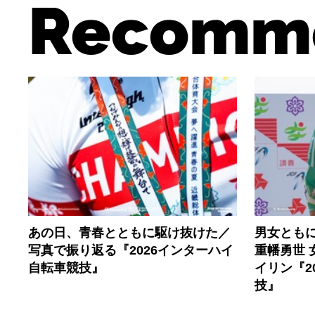
Recomm
あの日、青春とともに駆け抜けた／
男女とも
写真で振り返る『2026インターハイ
重幡勇世 
自転車競技』
イリン『2
技』