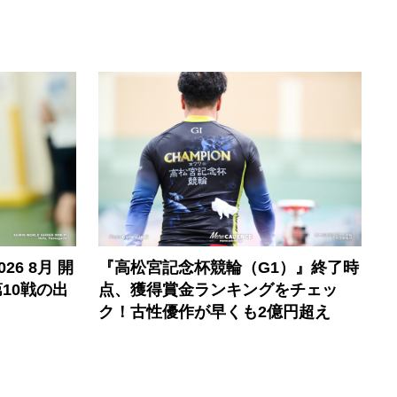
6 8月 開
『高松宮記念杯競輪（G1）』終了時
10戦の出
点、獲得賞金ランキングをチェッ
ク！古性優作が早くも2億円超え