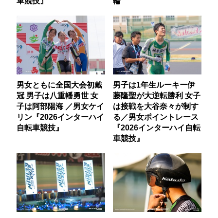
車競技』
輪
男女ともに全国大会初戴
男子は1年生ルーキー伊
冠 男子は八重幡勇世 女
藤隆聖が大逆転勝利 女子
子は阿部陽海 ／男女ケイ
は接戦を大谷奈々が制す
リン『2026インターハイ
る／男女ポイントレース
自転車競技』
『2026インターハイ自転
車競技』