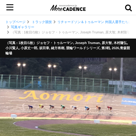
トップページ
トラック競技
リチャードソン＆トゥルーマン 外国人選手たちは見
写真ギャラリー
（写真 : 1枚目/1枚）ジョセフ・トゥルーマン, Joseph Truman, 原大智, 木村隆弘,
（写真 : 1枚目/1枚）ジョセフ・トゥルーマン, Joseph Truman, 原大智, 木村隆弘,
小川賢人, 小原丈一郎, 坂田章, 緒方将樹, 競輪ワールドシリーズ, 第3戦, 2026,青森競
輪場