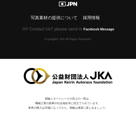
写真素材の提供について
採用情報
///// Contact Us? please send in
Facebook Message
Copyright© JKA.All Rights Reserved.
競輪とオートレースの売上の一部は、
機械⼯業の振興や社会福祉等に役⽴てられています。
車券の購入は20歳になってから。競輪は適度に楽しみましょう。