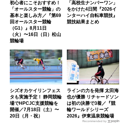
初心者にこそおすすめ！
「高校生ナンバーワン」
「オールスター競輪」の
をかけた4日間『2026イ
基本と楽しみ方／『第69
ンターハイ自転車競技』
回オールスター競輪
競技結果まとめ
（G1）』8月11日
（火）〜16日（日）松山
競輪場
シズオカケイリンフェス
ラインの力を発揮 太田海
タも実施予定！ 静岡競輪
也が優勝 リチャードソン
場でHPCJC支援競輪を
は初の決勝で3着／『競
開催／7月18日（土）〜
輪ワールドシリーズ
20日（月・祝）
2026』伊東温泉競輪場
Recommended by