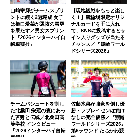
山崎帝輝がチームスプリ
【現地観戦をもっと楽し
ントに続く2冠達成 女子
く！】競輪場限定オリジ
は樋口愛菜が選抜の雪辱
ナルカードを手に入れ
を果たす／男女スプリン
て、SNSに投稿するとサ
ト『2026インターハイ自
イン入りグッズが当たる
転車競技』
チャンス／『競輪ワール
ドシリーズ2026』
チームパシュートを制し
佐藤水菜が強豪を倒し優
た北桑田 栄冠の裏にあっ
勝・ラブレイセンは負け
た苦難と伝統／北桑田高
なしの完全優勝／『競輪
等学校 インタビュー
ワールドシリーズ2026』
『2026インターハイ自転
第6ラウンド たちかわ競