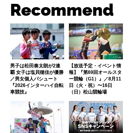
Recommend
男子は松田奏太朗が2連
【放送予定・イベント情
覇 女子は塩貝穂佳が優勝
報】『第69回オールスタ
／男女個人パシュート
ー競輪（G1）』／8月11
『2026インターハイ自転
日（火・祝）〜16日
車競技』
（日）松山競輪場