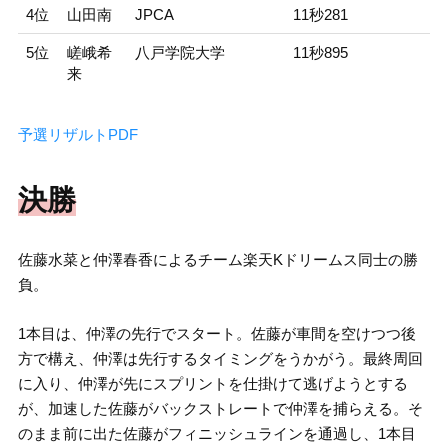
4位
山田南
JPCA
11秒281
5位
嵯峨希
八戸学院大学
11秒895
来
予選リザルトPDF
決勝
佐藤水菜と仲澤春香によるチーム楽天Kドリームス同士の勝
負。
1本目は、仲澤の先行でスタート。佐藤が車間を空けつつ後
方で構え、仲澤は先行するタイミングをうかがう。最終周回
に入り、仲澤が先にスプリントを仕掛けて逃げようとする
が、加速した佐藤がバックストレートで仲澤を捕らえる。そ
のまま前に出た佐藤がフィニッシュラインを通過し、1本目