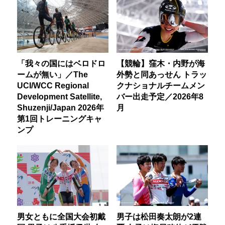
「我々の国にはベロドロ
【競輪】窪木・内野が海
ームが無い」／The
外勢と同あっせん トラッ
UCI/WCC Regional
クナショナルチームメン
Development Satellite,
バー出走予定／2026年8
Shuzenji/Japan 2026年
月
第1回トレーニングキャ
ンプ
男女ともに全国大会初戴
男子は松田奏太朗が2連