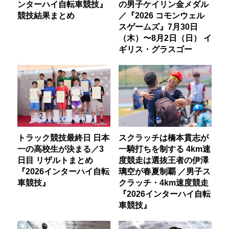
ンターハイ自転車競技』
の男子ケイリン金メダル
競技結果まとめ
／『2026 コモンウェル
スゲームズ』7月30日
（木）〜8月2日（日） イ
ギリス・グラスゴー
トラック競技最終日 日本
スクラッチは橋本貫志が
一の高校生が決まる／3
一騎打ちを制する 4km速
日目 リザルトまとめ
度競走は選抜王者の伊澤
『2026インターハイ自転
璃空が春夏制覇 ／男子ス
車競技』
クラッチ・4km速度競走
『2026インターハイ自転
車競技』