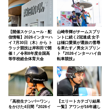
【開催スケジュール・配
山崎帝輝がチームスプリ
信情報】2026インターハ
ントに続く2冠達成 女子
イ 7月30日（木）から ト
は樋口愛菜が選抜の雪辱
ラック競技は岸和田で開
を果たす／男女スプリン
催！／令和8年度全国高
ト『2026インターハイ自
等学校総合体育大会
転車競技』
「高校生ナンバーワン」
【エリートカテゴリ結果
をかけた4日間『2026イ
一覧】アワンが16年越し