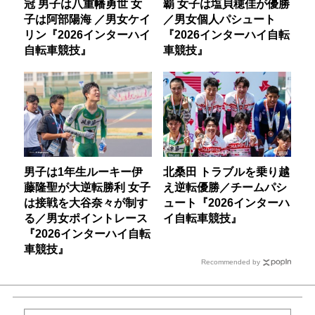
冠 男子は八重幡勇世 女
覇 女子は塩貝穂佳が優勝
子は阿部陽海 ／男女ケイ
／男女個人パシュート
リン『2026インターハイ
『2026インターハイ自転
自転車競技』
車競技』
男子は1年生ルーキー伊
北桑田 トラブルを乗り越
藤隆聖が大逆転勝利 女子
え逆転優勝／チームパシ
は接戦を大谷奈々が制す
ュート『2026インターハ
る／男女ポイントレース
イ自転車競技』
『2026インターハイ自転
車競技』
Recommended by