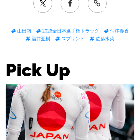
山田南
2026全日本選手権トラック
仲澤春香
酒井亜樹
スプリント
佐藤水菜
Pick Up