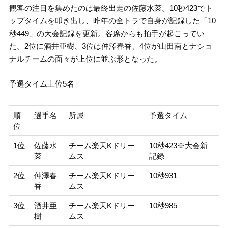
観客の注目を集めたのは最終出走の佐藤水菜。10秒423でト
ップタイムを叩き出し、昨年の全トラで自身が記録した「10
秒449」の大会記録を更新。客席からも拍手が起こってい
た。2位に酒井亜樹、3位は仲澤春香、4位が山田南とナショ
ナルチームの面々が上位に並ぶ形となった。
予選タイム上位5名
順
選手名
所属
予選タイム
位
1位
佐藤水
チーム楽天Kドリー
10秒423※大会新
菜
ムス
記録
2位
仲澤春
チーム楽天Kドリー
10秒931
香
ムス
3位
酒井亜
チーム楽天Kドリー
10秒985
樹
ムス