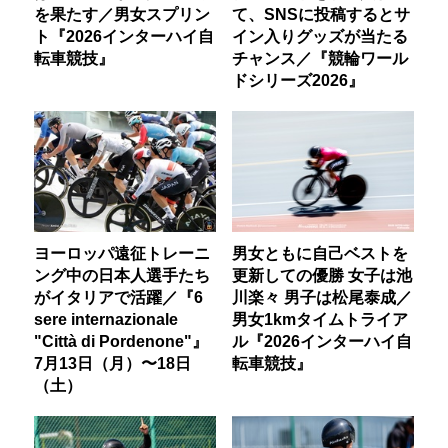
を果たす／男女スプリン
て、SNSに投稿するとサ
ト『2026インターハイ自
イン入りグッズが当たる
転車競技』
チャンス／『競輪ワール
ドシリーズ2026』
ヨーロッパ遠征トレーニ
男女ともに自己ベストを
ング中の日本人選手たち
更新しての優勝 女子は池
がイタリアで活躍／『6
川楽々 男子は松尾泰成／
sere internazionale
男女1kmタイムトライア
"Città di Pordenone"』
ル『2026インターハイ自
7月13日（月）〜18日
転車競技』
（土）