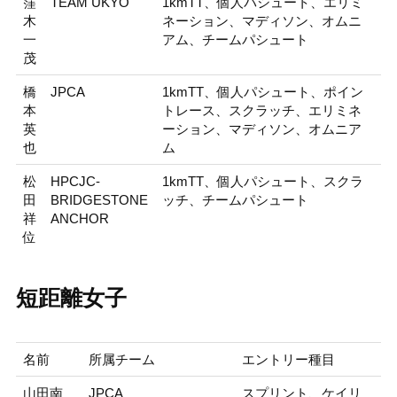
窪
TEAM UKYO
1kmTT、個人パシュート、エリミ
木
ネーション、マディソン、オムニ
一
アム、チームパシュート
茂
橋
JPCA
1kmTT、個人パシュート、ポイン
本
トレース、スクラッチ、エリミネ
英
ーション、マディソン、オムニア
也
ム
松
HPCJC-
1kmTT、個人パシュート、スクラ
田
BRIDGESTONE
ッチ、チームパシュート
祥
ANCHOR
位
短距離女子
名前
所属チーム
エントリー種目
山田南
JPCA
スプリント、ケイリ