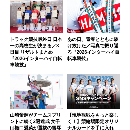
トラック競技最終日 日本
あの日、青春とともに駆
一の高校生が決まる／3
け抜けた／写真で振り返
日目 リザルトまとめ
る『2026インターハイ自
『2026インターハイ自転
転車競技』
車競技』
山崎帝輝がチームスプリ
【現地観戦をもっと楽し
ントに続く2冠達成 女子
く！】競輪場限定オリジ
は樋口愛菜が選抜の雪辱
ナルカードを手に入れ