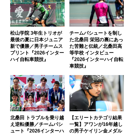
松山学院 3年生トリオが
チームパシュートを制し
最後の夏に日本ジュニア
た北桑田 栄冠の裏にあっ
新で優勝／男子チームス
た苦難と伝統／北桑田高
プリント『2026インター
等学校 インタビュー
ハイ自転車競技』
『2026インターハイ自転
車競技』
北桑田 トラブルを乗り越
【エリートカテゴリ結果
え逆転優勝／チームパシ
一覧】アワンが16年越し
ュート『2026インターハ
の男子ケイリン金メダル