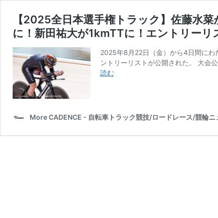
【2025全日本選手権トラック】佐藤水
に！新田祐大が1kmTTに！エントリーリ
2025年8月22日（金）から4日間
ントリーリストが公開された。 大会公
【2025
読む
全
日
本
選
More CADENCE - 自転車トラック競技/ロードレース/競輪
手
権
ト
ラ
ッ
ク】
佐
藤
水
菜