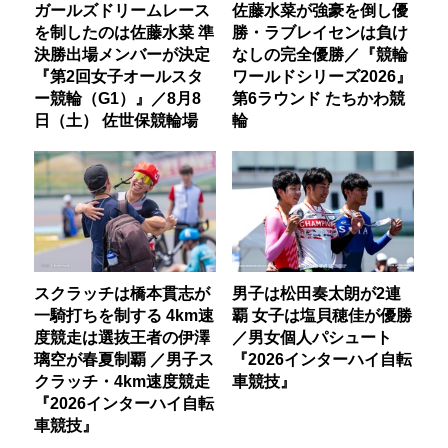
ガールズドリームレース
佐藤水菜が強豪を倒し優
を制したのは佐藤水菜 準
勝・ラブレイセンは負け
決勝出場メンバーが決定
なしの完全優勝／『競輪
『第2回女子オールスタ
ワールドシリーズ2026』
ー競輪（G1）』／8月8
第6ラウンド たちかわ競
日（土） 佐世保競輪場
輪
スクラッチは橋本貫志が
男子は松田奏太朗が2連
一騎打ちを制する 4km速
覇 女子は塩貝穂佳が優勝
度競走は選抜王者の伊澤
／男女個人パシュート
璃空が春夏制覇 ／男子ス
『2026インターハイ自転
クラッチ・4km速度競走
車競技』
『2026インターハイ自転
車競技』