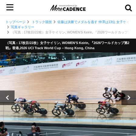
トップページ
トラック競技
佐藤は決勝でメダルを逃す 仲澤は13位 女子ケイリン
写真ギャラリー
（写真 : 17枚目/22枚）女子ケイリン, WOMEN’S Keirin, 『2026ワールドカップ第2戦』香港,202
（写真 : 17枚目/22枚）女子ケイリン, WOMEN’S Keirin, 『2026ワールドカップ第2
戦』香港,2026 UCI Track World Cup – Hong Kong, China