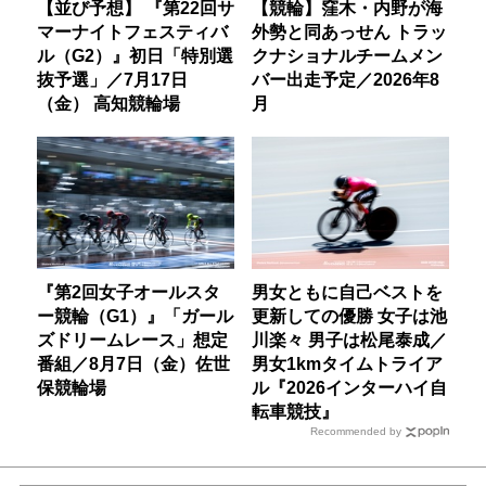
【並び予想】 『第22回サ
【競輪】窪木・内野が海
マーナイトフェスティバ
外勢と同あっせん トラッ
ル（G2）』初日「特別選
クナショナルチームメン
抜予選」／7月17日
バー出走予定／2026年8
（金） 高知競輪場
月
『第2回女子オールスタ
男女ともに自己ベストを
ー競輪（G1）』「ガール
更新しての優勝 女子は池
ズドリームレース」想定
川楽々 男子は松尾泰成／
番組／8月7日（金）佐世
男女1kmタイムトライア
保競輪場
ル『2026インターハイ自
転車競技』
Recommended by