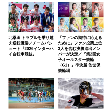
北桑田 トラブルを乗り越
「ファンの期待に応える
え逆転優勝／チームパシ
ために」ファン投票上位
ュート『2026インターハ
3人を含む決勝進出メン
イ自転車競技』
バーが決定／『第2回女
子オールスター競輪
（G1）』準決勝 佐世保
競輪場