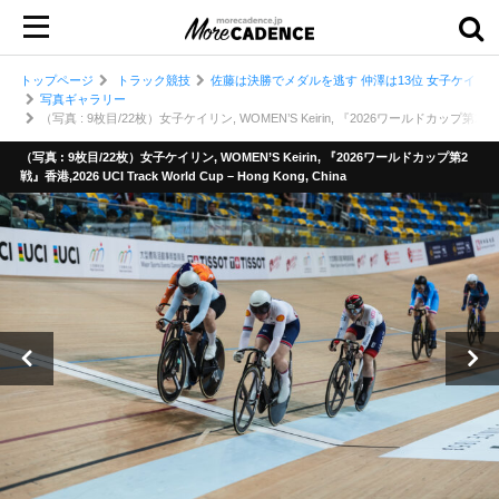
トップページ
トラック競技
佐藤は決勝でメダルを逃す 仲澤は13位 女子ケイリン
写真ギャラリー
（写真 : 9枚目/22枚）女子ケイリン, WOMEN’S Keirin, 『2026ワールドカップ第2戦』香港,2026
（写真 : 9枚目/22枚）女子ケイリン, WOMEN’S Keirin, 『2026ワールドカップ第2
戦』香港,2026 UCI Track World Cup – Hong Kong, China