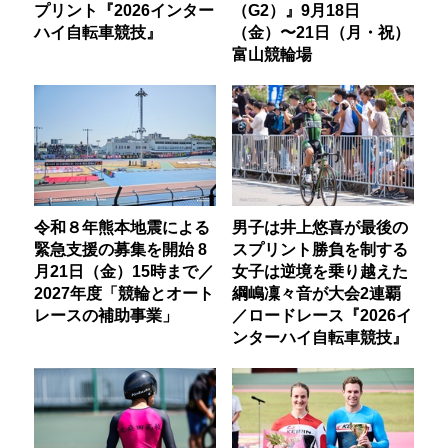
プリント『2026インター
（G2）』9月18日
ハイ自転車競技』
（金）〜21日（月・祝）
富山競輪場
令和８年熊本地震による
男子は井上悠喜が最後の
緊急支援の募集を開始 8
スプリント勝負を制する
月21日（金）15時まで／
女子は逆境を乗り越えた
2027年度「競輪とオート
綱嶋凜々音が大会2連覇
レースの補助事業」
／ロードレース『2026イ
ンターハイ自転車競技』