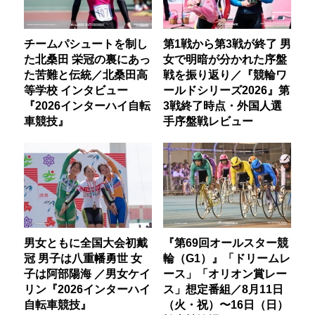
チームパシュートを制し
第1戦から第3戦が終了 男
た北桑田 栄冠の裏にあっ
女で明暗が分かれた序盤
た苦難と伝統／北桑田高
戦を振り返り／『競輪ワ
等学校 インタビュー
ールドシリーズ2026』第
『2026インターハイ自転
3戦終了時点・外国人選
車競技』
手序盤戦レビュー
男女ともに全国大会初戴
『第69回オールスター競
冠 男子は八重幡勇世 女
輪（G1）』「ドリームレ
子は阿部陽海 ／男女ケイ
ース」「オリオン賞レー
リン『2026インターハイ
ス」想定番組／8月11日
自転車競技』
（火・祝）〜16日（日）