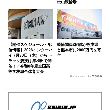
松山競輪場
【開催スケジュール・配
競輪関係3団体が熊本県
信情報】2026インターハ
と熊本市に2000万円を寄
イ 7月30日（木）から ト
付
ラック競技は岸和田で開
催！／令和8年度全国高
等学校総合体育大会
Recommended by