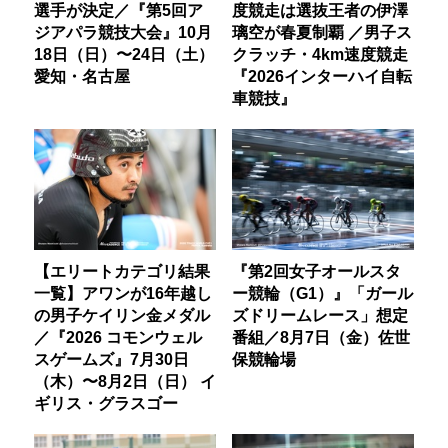
選手が決定／『第5回ア
度競走は選抜王者の伊澤
ジアパラ競技大会』10月
璃空が春夏制覇 ／男子ス
18日（日）〜24日（土）
クラッチ・4km速度競走
愛知・名古屋
『2026インターハイ自転
車競技』
【エリートカテゴリ結果
『第2回女子オールスタ
一覧】アワンが16年越し
ー競輪（G1）』「ガール
の男子ケイリン金メダル
ズドリームレース」想定
／『2026 コモンウェル
番組／8月7日（金）佐世
スゲームズ』7月30日
保競輪場
（木）〜8月2日（日） イ
ギリス・グラスゴー