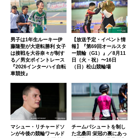
男子は1年生ルーキー伊
【放送予定・イベント情
藤隆聖が大逆転勝利 女子
報】『第69回オールスタ
は接戦を大谷奈々が制す
ー競輪（G1）』／8月11
る／男女ポイントレース
日（火・祝）〜16日
『2026インターハイ自転
（日）松山競輪場
車競技』
マシュー・リチャードソ
チームパシュートを制し
ンが今後の競輪ワールド
た北桑田 栄冠の裏にあっ