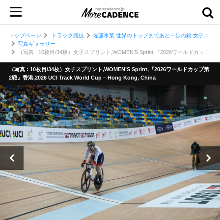
トップページ
トラック競技
佐藤水菜 世界のトップまであと一歩の銀 女子スプリ
写真ギャラリー
（写真 : 10枚目/34枚）女子スプリント,WOMEN’S Sprint,『2026ワールドカップ第2戦』香港,20
（写真 : 10枚目/34枚）女子スプリント,WOMEN’S Sprint,『2026ワールドカップ第
2戦』香港,2026 UCI Track World Cup – Hong Kong, China