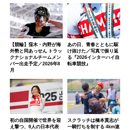
【競輪】窪木・内野が海
あの日、青春とともに駆
外勢と同あっせん トラッ
け抜けた／写真で振り返
クナショナルチームメン
る『2026インターハイ自
バー出走予定／2026年8
転車競技』
月
初の自国開催で世界を迎
スクラッチは橋本貫志が
え撃つ、9人の日本代表
一騎打ちを制する 4km速