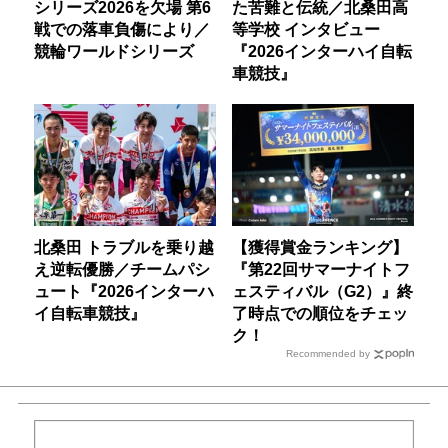
シリーズ2026を欠場 第6
た苦難と伝統／北桑田高
戦での落車負傷により／
等学校 インタビュー
競輪ワールドシリーズ
『2026インターハイ自転
車競技』
北桑田 トラブルを乗り越
【獲得賞金ランキング】
え逆転優勝／チームパシ
『第22回サマーナイトフ
ュート『2026インターハ
ェスティバル（G2）』終
イ自転車競技』
了時点での順位をチェッ
ク！
Recommended by