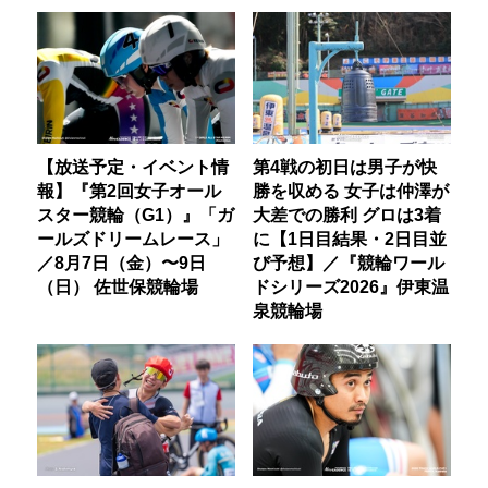
【放送予定・イベント情
第4戦の初日は男子が快
報】『第2回女子オール
勝を収める 女子は仲澤が
スター競輪（G1）』「ガ
大差での勝利 グロは3着
ールズドリームレース」
に【1日目結果・2日目並
／8月7日（金）〜9日
び予想】／『競輪ワール
（日） 佐世保競輪場
ドシリーズ2026』伊東温
泉競輪場