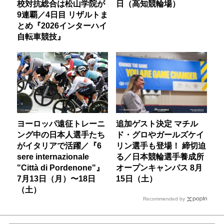
校対抗総合は松山学院が
日（高知競輪場）
9連覇／4日目 リザルトま
とめ『2026インターハイ
自転車競技』
ヨーロッパ遠征トレーニ
追加ゲスト決定 マチル
ング中の日本人選手たち
ド・グロやガールズケイ
がイタリアで活躍／『6
リン選手も登場！ 締切迫
sere internazionale
る／日本競輪選手養成所
"Città di Pordenone"』
オープンキャンパス 8月
7月13日（月）〜18日
15日（土）
（土）
Recommended by