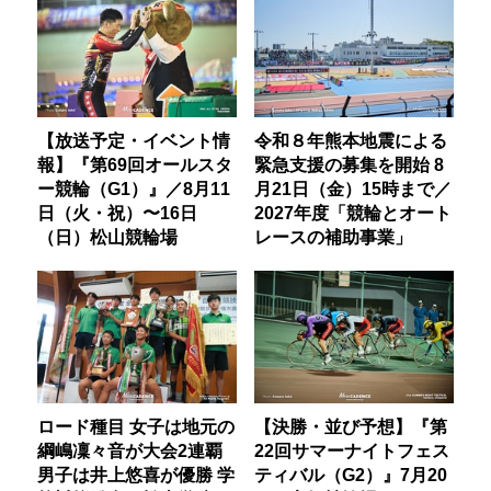
【放送予定・イベント情
令和８年熊本地震による
報】『第69回オールスタ
緊急支援の募集を開始 8
ー競輪（G1）』／8月11
月21日（金）15時まで／
日（火・祝）〜16日
2027年度「競輪とオート
（日）松山競輪場
レースの補助事業」
ロード種目 女子は地元の
【決勝・並び予想】『第
綱嶋凜々音が大会2連覇
22回サマーナイトフェス
男子は井上悠喜が優勝 学
ティバル（G2）』7月20