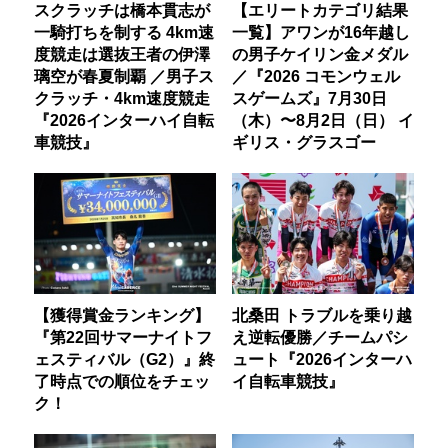
スクラッチは橋本貫志が
【エリートカテゴリ結果
一騎打ちを制する 4km速
一覧】アワンが16年越し
度競走は選抜王者の伊澤
の男子ケイリン金メダル
璃空が春夏制覇 ／男子ス
／『2026 コモンウェル
クラッチ・4km速度競走
スゲームズ』7月30日
『2026インターハイ自転
（木）〜8月2日（日） イ
車競技』
ギリス・グラスゴー
【獲得賞金ランキング】
北桑田 トラブルを乗り越
『第22回サマーナイトフ
え逆転優勝／チームパシ
ェスティバル（G2）』終
ュート『2026インターハ
了時点での順位をチェッ
イ自転車競技』
ク！