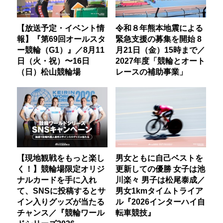
【放送予定・イベント情
令和８年熊本地震による
報】『第69回オールスタ
緊急支援の募集を開始 8
ー競輪（G1）』／8月11
月21日（金）15時まで／
日（火・祝）〜16日
2027年度「競輪とオート
（日）松山競輪場
レースの補助事業」
【現地観戦をもっと楽し
男女ともに自己ベストを
く！】競輪場限定オリジ
更新しての優勝 女子は池
ナルカードを手に入れ
川楽々 男子は松尾泰成／
て、SNSに投稿するとサ
男女1kmタイムトライア
イン入りグッズが当たる
ル『2026インターハイ自
チャンス／『競輪ワール
転車競技』