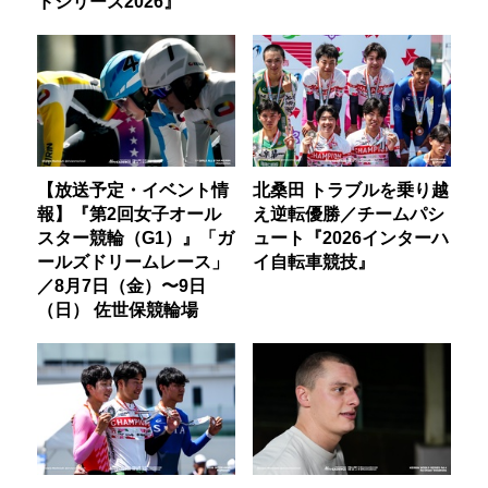
ドシリーズ2026』
【放送予定・イベント情
北桑田 トラブルを乗り越
報】『第2回女子オール
え逆転優勝／チームパシ
スター競輪（G1）』「ガ
ュート『2026インターハ
ールズドリームレース」
イ自転車競技』
／8月7日（金）〜9日
（日） 佐世保競輪場