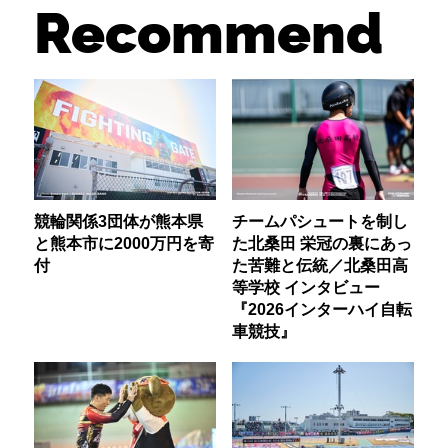
Recommend
競輪関係3団体が熊本県
チームパシュートを制し
と熊本市に2000万円を寄
た北桑田 栄冠の裏にあっ
付
た苦難と伝統／北桑田高
等学校 インタビュー
『2026インターハイ自転
車競技』