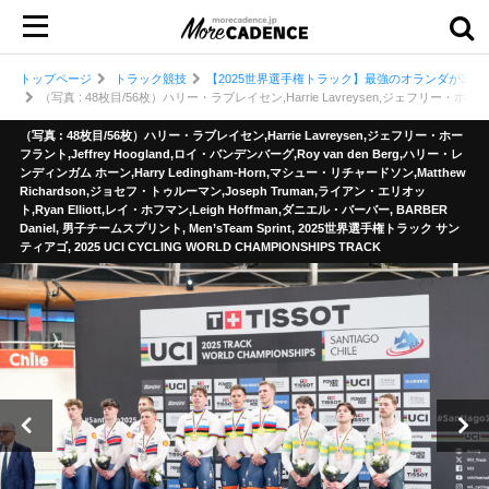
トップページ
トラック競技
【2025世界選手権トラック】最強のオランダが3連
（写真 : 48枚目/56枚）ハリー・ラブレイセン,Harrie Lavreysen,ジェフリー・ホーフラント,
（写真 : 48枚目/56枚）ハリー・ラブレイセン,Harrie Lavreysen,ジェフリー・ホー
フラント,Jeffrey Hoogland,ロイ・バンデンバーグ,Roy van den Berg,ハリー・レ
ンディンガム ホーン,Harry Ledingham-Horn,マシュー・リチャードソン,Matthew
Richardson,ジョセフ・トゥルーマン,Joseph Truman,ライアン・エリオッ
ト,Ryan Elliott,レイ・ホフマン,Leigh Hoffman,ダニエル・バーバー, BARBER
Daniel, 男子チームスプリント, Men’sTeam Sprint, 2025世界選手権トラック サン
ティアゴ, 2025 UCI CYCLING WORLD CHAMPIONSHIPS TRACK