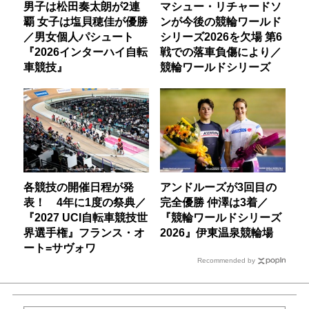
男子は松田奏太朗が2連
マシュー・リチャードソ
覇 女子は塩貝穂佳が優勝
ンが今後の競輪ワールド
／男女個人パシュート
シリーズ2026を欠場 第6
『2026インターハイ自転
戦での落車負傷により／
車競技』
競輪ワールドシリーズ
各競技の開催日程が発
アンドルーズが3回目の
表！ 4年に1度の祭典／
完全優勝 仲澤は3着／
『2027 UCI自転車競技世
『競輪ワールドシリーズ
界選手権』フランス・オ
2026』伊東温泉競輪場
ート=サヴォワ
Recommended by