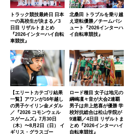
トラック競技最終日 日本
北桑田 トラブルを乗り越
一の高校生が決まる／3
え逆転優勝／チームパシ
日目 リザルトまとめ
ュート『2026インターハ
『2026インターハイ自転
イ自転車競技』
車競技』
【エリートカテゴリ結果
ロード種目 女子は地元の
一覧】アワンが16年越し
綱嶋凜々音が大会2連覇
の男子ケイリン金メダル
男子は井上悠喜が優勝 学
／『2026 コモンウェル
校対抗総合は松山学院が
スゲームズ』7月30日
9連覇／4日目 リザルトま
（木）〜8月2日（日） イ
とめ『2026インターハイ
ギリス・グラスゴー
自転車競技』