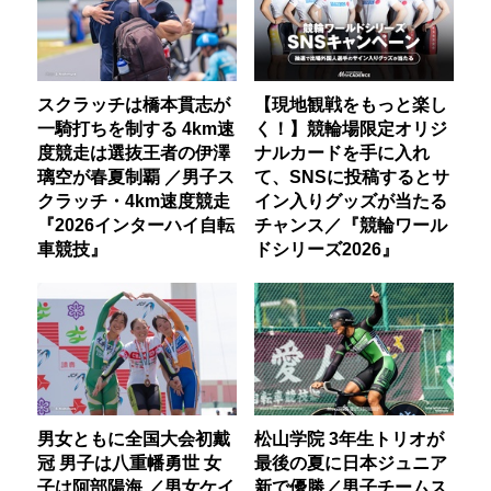
スクラッチは橋本貫志が
【現地観戦をもっと楽し
一騎打ちを制する 4km速
く！】競輪場限定オリジ
度競走は選抜王者の伊澤
ナルカードを手に入れ
璃空が春夏制覇 ／男子ス
て、SNSに投稿するとサ
クラッチ・4km速度競走
イン入りグッズが当たる
『2026インターハイ自転
チャンス／『競輪ワール
車競技』
ドシリーズ2026』
男女ともに全国大会初戴
松山学院 3年生トリオが
冠 男子は八重幡勇世 女
最後の夏に日本ジュニア
子は阿部陽海 ／男女ケイ
新で優勝／男子チームス