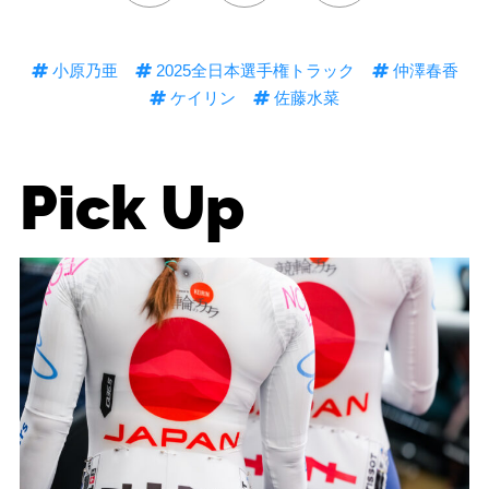
小原乃亜
2025全日本選手権トラック
仲澤春香
ケイリン
佐藤水菜
Pick Up