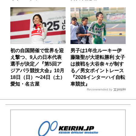
初の自国開催で世界を迎
男子は1年生ルーキー伊
え撃つ、9人の日本代表
藤隆聖が大逆転勝利 女子
選手が決定／『第5回ア
は接戦を大谷奈々が制す
ジアパラ競技大会』10月
る／男女ポイントレース
18日（日）〜24日（土）
『2026インターハイ自転
愛知・名古屋
車競技』
Recommended by