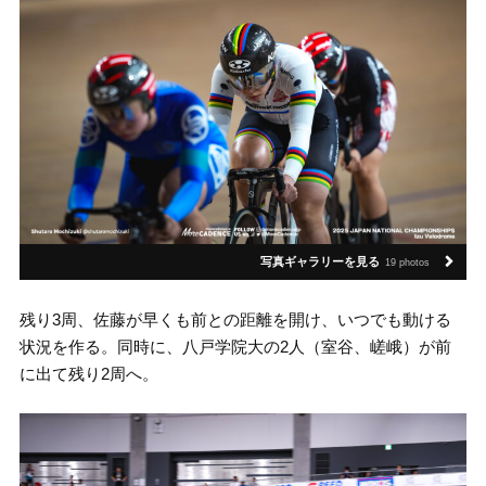
写真ギャラリーを見る
19 photos
残り3周、佐藤が早くも前との距離を開け、いつでも動ける
状況を作る。同時に、八戸学院大の2人（室谷、嵯峨）が前
に出て残り2周へ。