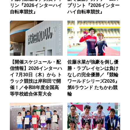
リン『2026インターハイ
プリント『2026インター
自転車競技』
ハイ自転車競技』
【開催スケジュール・配
佐藤水菜が強豪を倒し優
信情報】2026インターハ
勝・ラブレイセンは負け
イ 7月30日（木）から ト
なしの完全優勝／『競輪
ラック競技は岸和田で開
ワールドシリーズ2026』
催！／令和8年度全国高
第6ラウンド たちかわ競
等学校総合体育大会
輪