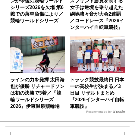
ンが今後の競輪ワールド
スプリント勝負を制する
シリーズ2026を欠場 第6
女子は逆境を乗り越えた
戦での落車負傷により／
綱嶋凜々音が大会2連覇
競輪ワールドシリーズ
／ロードレース『2026イ
ンターハイ自転車競技』
ラインの力を発揮 太田海
トラック競技最終日 日本
也が優勝 リチャードソン
一の高校生が決まる／3
は初の決勝で3着／『競
日目 リザルトまとめ
輪ワールドシリーズ
『2026インターハイ自転
2026』伊東温泉競輪場
車競技』
Recommended by