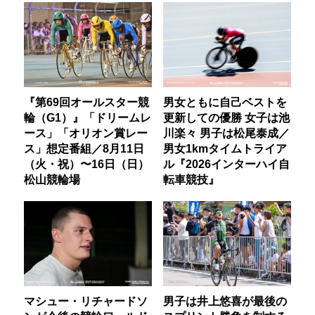
『第69回オールスター競
男女ともに自己ベストを
輪（G1）』「ドリームレ
更新しての優勝 女子は池
ース」「オリオン賞レー
川楽々 男子は松尾泰成／
ス」想定番組／8月11日
男女1kmタイムトライア
（火・祝）〜16日（日）
ル『2026インターハイ自
松山競輪場
転車競技』
マシュー・リチャードソ
男子は井上悠喜が最後の