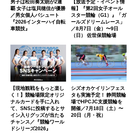
男子は松田奏太朗が2連
【放送予定・イベント情
覇 女子は塩貝穂佳が優勝
報】『第2回女子オール
／男女個人パシュート
スター競輪（G1）』「ガ
『2026インターハイ自転
ールズドリームレース」
車競技』
／8月7日（金）〜9日
（日） 佐世保競輪場
【現地観戦をもっと楽し
シズオカケイリンフェス
く！】競輪場限定オリジ
タも実施予定！ 静岡競輪
ナルカードを手に入れ
場でHPCJC支援競輪を
て、SNSに投稿するとサ
開催／7月18日（土）〜
イン入りグッズが当たる
20日（月・祝）
チャンス／『競輪ワール
ドシリーズ2026』