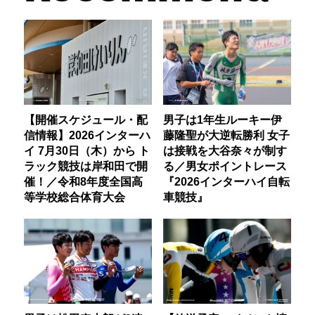
【開催スケジュール・配
男子は1年生ルーキー伊
信情報】2026インターハ
藤隆聖が大逆転勝利 女子
イ 7月30日（木）から ト
は接戦を大谷奈々が制す
ラック競技は岸和田で開
る／男女ポイントレース
催！／令和8年度全国高
『2026インターハイ自転
等学校総合体育大会
車競技』