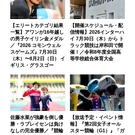
【エリートカテゴリ結果
【開催スケジュール・配
一覧】アワンが16年越し
信情報】2026インターハ
の男子ケイリン金メダル
イ 7月30日（木）から ト
／『2026 コモンウェル
ラック競技は岸和田で開
スゲームズ』7月30日
催！／令和8年度全国高
（木）〜8月2日（日） イ
等学校総合体育大会
ギリス・グラスゴー
佐藤水菜が強豪を倒し優
【放送予定・イベント情
勝・ラブレイセンは負け
報】『第2回女子オール
なしの完全優勝／『競輪
スター競輪（G1）』「ガ