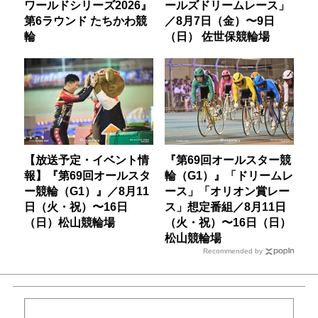
ワールドシリーズ2026』
ールズドリームレース」
第6ラウンド たちかわ競
／8月7日（金）〜9日
輪
（日） 佐世保競輪場
【放送予定・イベント情
『第69回オールスター競
報】『第69回オールスタ
輪（G1）』「ドリームレ
ー競輪（G1）』／8月11
ース」「オリオン賞レー
日（火・祝）〜16日
ス」想定番組／8月11日
（日）松山競輪場
（火・祝）〜16日（日）
松山競輪場
Recommended by