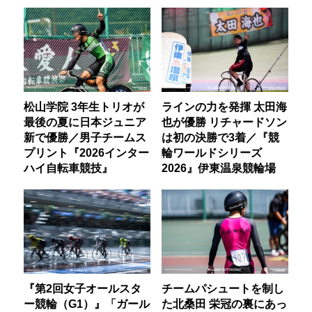
松山学院 3年生トリオが
ラインの力を発揮 太田海
最後の夏に日本ジュニア
也が優勝 リチャードソン
新で優勝／男子チームス
は初の決勝で3着／『競
プリント『2026インター
輪ワールドシリーズ
ハイ自転車競技』
2026』伊東温泉競輪場
『第2回女子オールスタ
チームパシュートを制し
ー競輪（G1）』「ガール
た北桑田 栄冠の裏にあっ