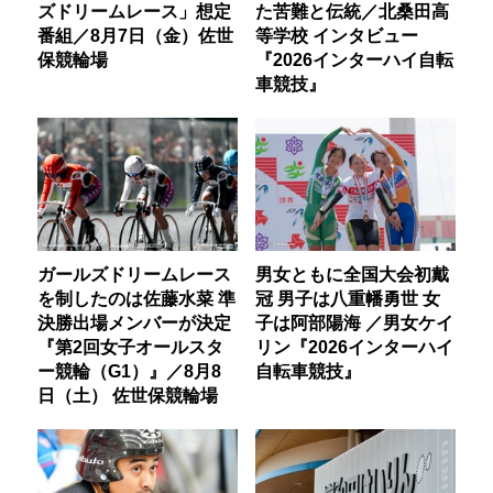
ズドリームレース」想定
た苦難と伝統／北桑田高
番組／8月7日（金）佐世
等学校 インタビュー
保競輪場
『2026インターハイ自転
車競技』
ガールズドリームレース
男女ともに全国大会初戴
を制したのは佐藤水菜 準
冠 男子は八重幡勇世 女
決勝出場メンバーが決定
子は阿部陽海 ／男女ケイ
『第2回女子オールスタ
リン『2026インターハイ
ー競輪（G1）』／8月8
自転車競技』
日（土） 佐世保競輪場