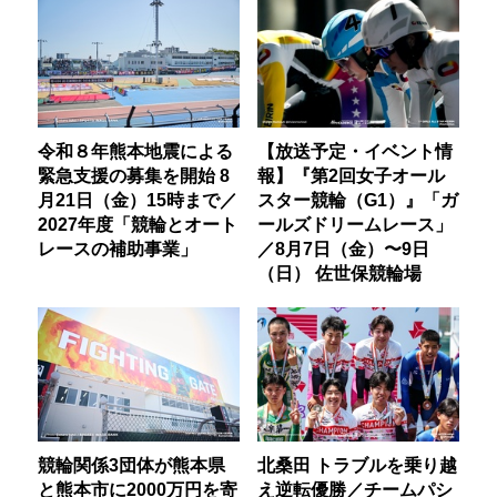
令和８年熊本地震による
【放送予定・イベント情
緊急支援の募集を開始 8
報】『第2回女子オール
月21日（金）15時まで／
スター競輪（G1）』「ガ
2027年度「競輪とオート
ールズドリームレース」
レースの補助事業」
／8月7日（金）〜9日
（日） 佐世保競輪場
競輪関係3団体が熊本県
北桑田 トラブルを乗り越
と熊本市に2000万円を寄
え逆転優勝／チームパシ