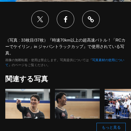
（写真 : 33枚目/37枚）『時速70km以上の超高速バトル！「RCカ
ーでケイリン」in ジャパントラックカップ』で使用されている写
真。
画像の無断転載・使用は禁止します。写真提供については『
写真素材の使用につい
て
』のページをご覧ください。
関連する写真
もっと見る