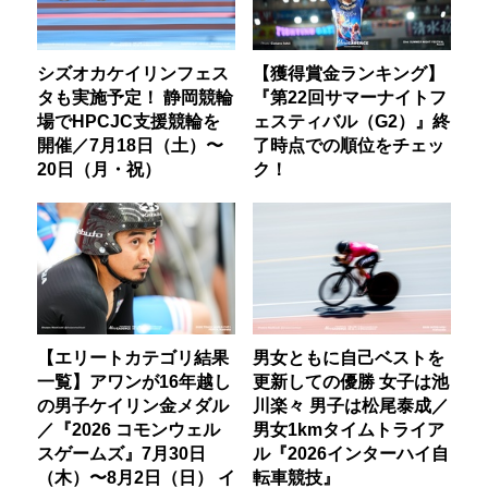
シズオカケイリンフェス
【獲得賞金ランキング】
タも実施予定！ 静岡競輪
『第22回サマーナイトフ
場でHPCJC支援競輪を
ェスティバル（G2）』終
開催／7月18日（土）〜
了時点での順位をチェッ
20日（月・祝）
ク！
【エリートカテゴリ結果
男女ともに自己ベストを
一覧】アワンが16年越し
更新しての優勝 女子は池
の男子ケイリン金メダル
川楽々 男子は松尾泰成／
／『2026 コモンウェル
男女1kmタイムトライア
スゲームズ』7月30日
ル『2026インターハイ自
（木）〜8月2日（日） イ
転車競技』