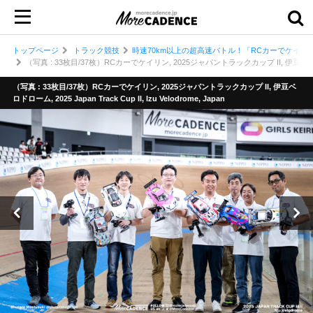
トップページ
トラック競技
時速70km以上の超高速バトル！「RCカーでケイリン
（写真 : 33枚目/37枚）RCカーでケイリン, 2025ジャパントラックカップ II, 伊豆ベロドローム, 202
（写真 : 33枚目/37枚）RCカーでケイリン, 2025ジャパントラックカップ II, 伊豆ベ
ロドローム, 2025 Japan Track Cup II, Izu Velodrome, Japan