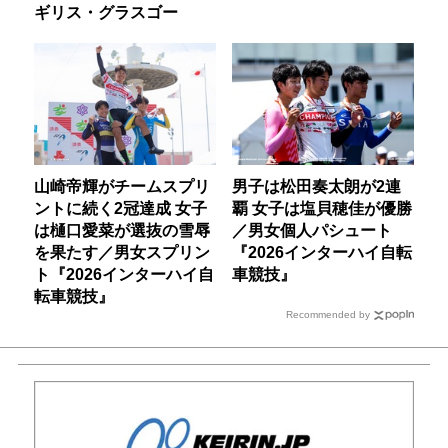
ギリス・グラスゴー
山崎帝輝がチームスプリ
男子は松田奏太朗が2連
ントに続く2冠達成 女子
覇 女子は塩貝穂佳が優勝
は樋口愛菜が選抜の雪辱
／男女個人パシュート
を果たす／男女スプリン
『2026インターハイ自転
ト『2026インターハイ自
車競技』
転車競技』
Recommended by