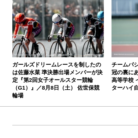
ガールズドリームレースを制したの
チームパ
は佐藤水菜 準決勝出場メンバーが決
冠の裏に
定『第2回女子オールスター競輪
高等学校 
（G1）』／8月8日（土） 佐世保競
ターハイ
輪場