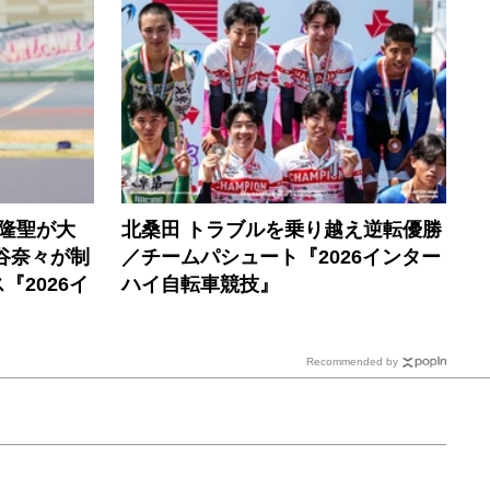
隆聖が大
北桑田 トラブルを乗り越え逆転優勝
谷奈々が制
／チームパシュート『2026インター
2026イ
ハイ自転車競技』
Recommended by