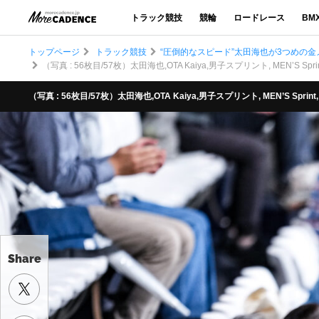
トラック競技
競輪
ロードレース
BM
トップページ
トラック競技
“圧倒的なスピード”太田海也が3つめの金メ
（写真 : 56枚目/57枚）太田海也,OTA Kaiya,男子スプリント, MEN’S Sprint, 
（写真 : 56枚目/57枚）太田海也,OTA Kaiya,男子スプリント, MEN’S Sprint, 2
Share