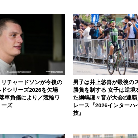
・リチャードソンが今後の
男子は井上悠喜が最後の
ドシリーズ2026を欠場
勝負を制する 女子は逆境
の落車負傷により／競輪ワ
た綱嶋凜々音が大会2連覇
リーズ
レース『2026インターハ
技』