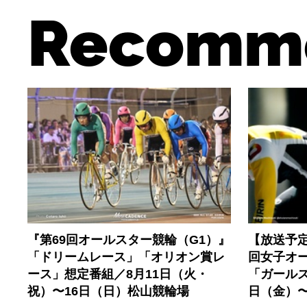
Recomm
『第69回オールスター競輪（G1）』
【放送予
「ドリームレース」「オリオン賞レ
回女子オ
ース」想定番組／8月11日（火・
「ガールズ
祝）〜16日（日）松山競輪場
日（金）〜