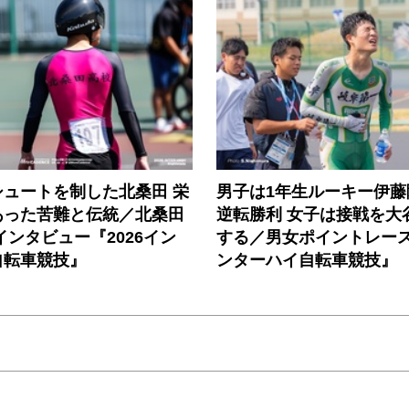
シュートを制した北桑田 栄
男子は1年生ルーキー伊藤
あった苦難と伝統／北桑田
逆転勝利 女子は接戦を大
インタビュー『2026イン
する／男女ポイントレース『
自転車競技』
ンターハイ自転車競技』