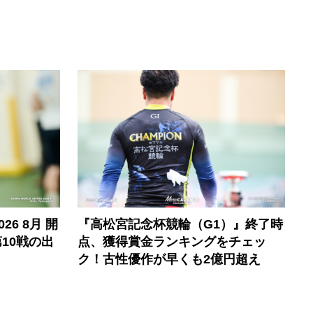
6 8月 開
『高松宮記念杯競輪（G1）』終了時
10戦の出
点、獲得賞金ランキングをチェッ
ク！古性優作が早くも2億円超え