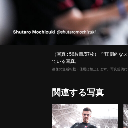
（写真 : 56枚目/57枚）『“圧倒
ている写真。
画像の無断転載・使用は禁止します。写真提供に
関連する写真