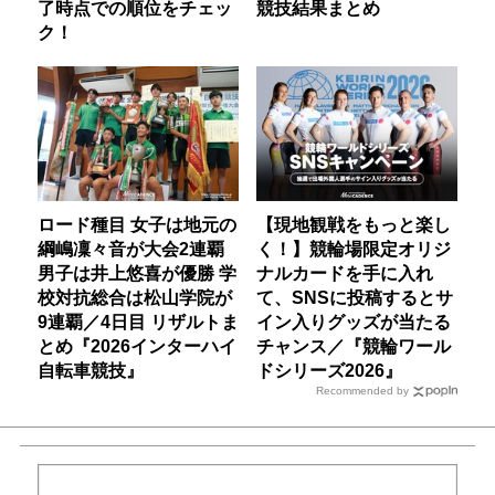
了時点での順位をチェッ
競技結果まとめ
ク！
ロード種目 女子は地元の
【現地観戦をもっと楽し
綱嶋凜々音が大会2連覇
く！】競輪場限定オリジ
男子は井上悠喜が優勝 学
ナルカードを手に入れ
校対抗総合は松山学院が
て、SNSに投稿するとサ
9連覇／4日目 リザルトま
イン入りグッズが当たる
とめ『2026インターハイ
チャンス／『競輪ワール
自転車競技』
ドシリーズ2026』
Recommended by