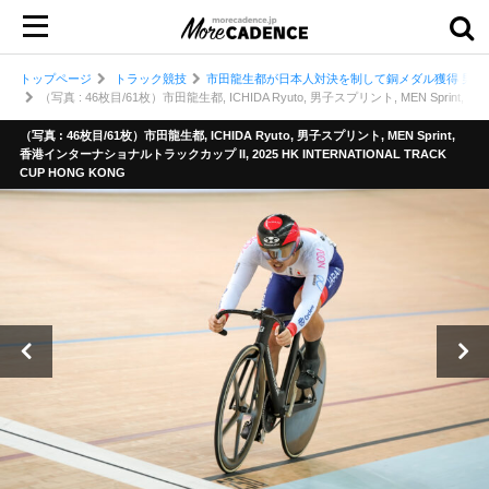
トップページ
トラック競技
市田龍生都が日本人対決を制して銅メダル獲得 男子
（写真 : 46枚目/61枚）市田龍生都, ICHIDA Ryuto, 男子スプリント, MEN Sprint,
（写真 : 46枚目/61枚）市田龍生都, ICHIDA Ryuto, 男子スプリント, MEN Sprint,
香港インターナショナルトラックカップ II, 2025 HK INTERNATIONAL TRACK
CUP HONG KONG