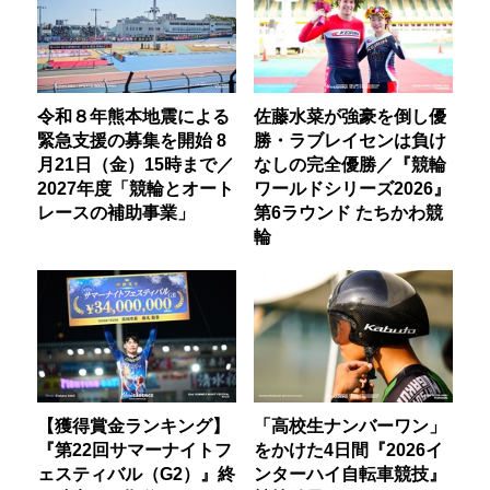
令和８年熊本地震による
佐藤水菜が強豪を倒し優
緊急支援の募集を開始 8
勝・ラブレイセンは負け
月21日（金）15時まで／
なしの完全優勝／『競輪
2027年度「競輪とオート
ワールドシリーズ2026』
レースの補助事業」
第6ラウンド たちかわ競
輪
【獲得賞金ランキング】
「高校生ナンバーワン」
『第22回サマーナイトフ
をかけた4日間『2026イ
ェスティバル（G2）』終
ンターハイ自転車競技』