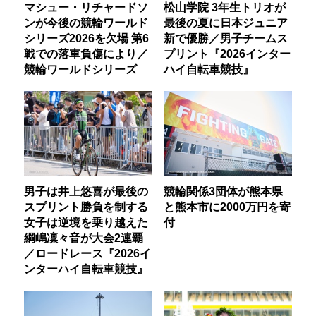
マシュー・リチャードソ
松山学院 3年生トリオが
ンが今後の競輪ワールド
最後の夏に日本ジュニア
シリーズ2026を欠場 第6
新で優勝／男子チームス
戦での落車負傷により／
プリント『2026インター
競輪ワールドシリーズ
ハイ自転車競技』
男子は井上悠喜が最後の
競輪関係3団体が熊本県
スプリント勝負を制する
と熊本市に2000万円を寄
女子は逆境を乗り越えた
付
綱嶋凜々音が大会2連覇
／ロードレース『2026イ
ンターハイ自転車競技』