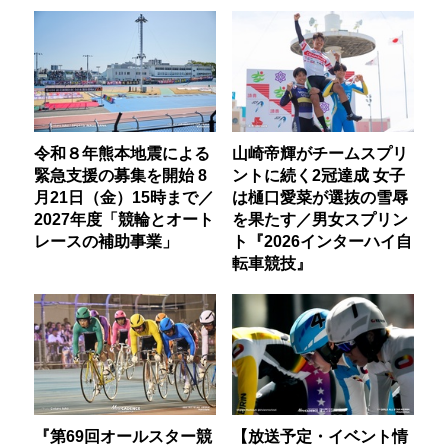
令和８年熊本地震による
山崎帝輝がチームスプリ
緊急支援の募集を開始 8
ントに続く2冠達成 女子
月21日（金）15時まで／
は樋口愛菜が選抜の雪辱
2027年度「競輪とオート
を果たす／男女スプリン
レースの補助事業」
ト『2026インターハイ自
転車競技』
『第69回オールスター競
【放送予定・イベント情