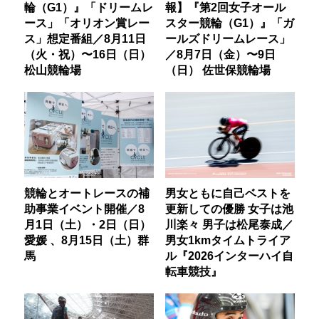
輪（G1）』「ドリームレ
報】『第2回女子オール
ース」「オリオン賞レー
スター競輪（G1）』「ガ
ス」想定番組／8月11日
ールズドリームレース」
（火・祝）〜16日（日）
／8月7日（金）〜9日
松山競輪場
（日） 佐世保競輪場
競輪とオートレースの補
男女ともに自己ベストを
助事業イベント開催／8
更新しての優勝 女子は池
月1日（土）・2日（日）
川楽々 男子は松尾泰成／
愛媛 、8月15日（土）群
男女1kmタイムトライア
馬
ル『2026インターハイ自
転車競技』