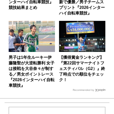
ンターハイ自転車競技』
新で優勝／男子チームス
競技結果まとめ
プリント『2026インター
ハイ自転車競技』
男子は1年生ルーキー伊
【獲得賞金ランキング】
藤隆聖が大逆転勝利 女子
『第22回サマーナイトフ
は接戦を大谷奈々が制す
ェスティバル（G2）』終
る／男女ポイントレース
了時点での順位をチェッ
『2026インターハイ自転
ク！
車競技』
Recommended by