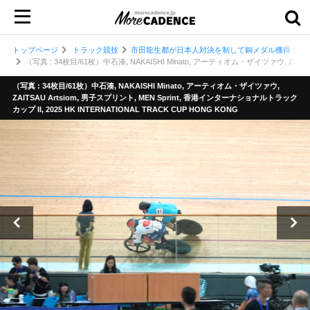
トップページ
トラック競技
市田龍生都が日本人対決を制して銅メダル獲得 男子
（写真 : 34枚目/61枚）中石湊, NAKAISHI Minato, アーティオム・ザイツァウ, ZAITSA
（写真 : 34枚目/61枚）中石湊, NAKAISHI Minato, アーティオム・ザイツァウ,
ZAITSAU Artsiom, 男子スプリント, MEN Sprint, 香港インターナショナルトラック
カップ II, 2025 HK INTERNATIONAL TRACK CUP HONG KONG