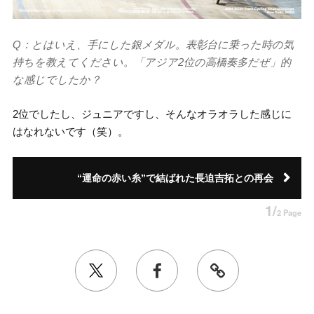
Q：とはいえ、手にした銀メダル。表彰台に乗った時の気
持ちを教えてください。「アジア2位の高橋奏多だぜ」的
な感じでしたか？
2位でしたし、ジュニアですし、そんなオラオラした感じに
はなれないです（笑）。
“運命の赤い糸”で結ばれた長迫吉拓との再会
1/
2 Page