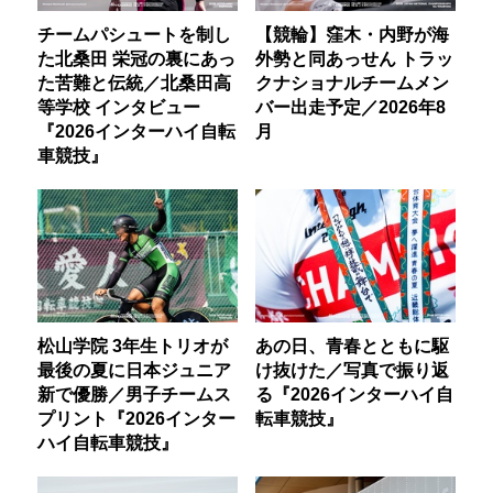
チームパシュートを制し
【競輪】窪木・内野が海
た北桑田 栄冠の裏にあっ
外勢と同あっせん トラッ
た苦難と伝統／北桑田高
クナショナルチームメン
等学校 インタビュー
バー出走予定／2026年8
『2026インターハイ自転
月
車競技』
松山学院 3年生トリオが
あの日、青春とともに駆
最後の夏に日本ジュニア
け抜けた／写真で振り返
新で優勝／男子チームス
る『2026インターハイ自
プリント『2026インター
転車競技』
ハイ自転車競技』