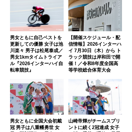
男女ともに自己ベストを
【開催スケジュール・配
更新しての優勝 女子は池
信情報】2026インターハ
川楽々 男子は松尾泰成／
イ 7月30日（木）から ト
男女1kmタイムトライア
ラック競技は岸和田で開
ル『2026インターハイ自
催！／令和8年度全国高
転車競技』
等学校総合体育大会
男女ともに全国大会初戴
山崎帝輝がチームスプリ
冠 男子は八重幡勇世 女
ントに続く2冠達成 女子