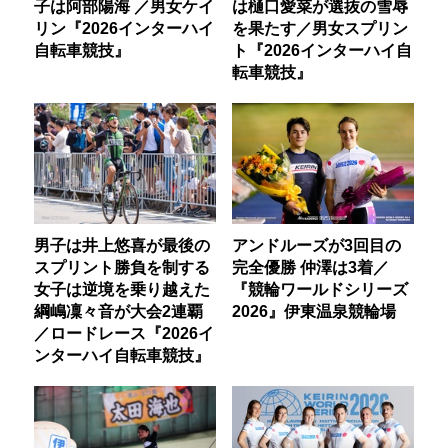
子は阿部陽海 ／男女ケイ
は樋口愛菜が選抜の雪辱
リン『2026インターハイ
を果たす／男女スプリン
自転車競技』
ト『2026インターハイ自
転車競技』
男子は井上悠喜が最後の
アンドルーズが3回目の
スプリント勝負を制する
完全優勝 仲澤は3着／
女子は逆境を乗り越えた
『競輪ワールドシリーズ
綱嶋凜々音が大会2連覇
2026』伊東温泉競輪場
／ロードレース『2026イ
ンターハイ自転車競技』