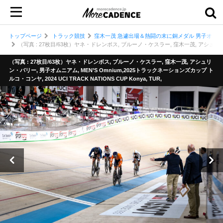
トップページ
トラック競技
窪木一茂 急遽出場＆熱闘の末に銅メダル 男子オムニ
（写真 : 27枚目/63枚）ヤネ・ドレンボス, ブルーノ・ケスラー, 窪木一茂, アシュリン・バリー
（写真 : 27枚目/63枚）ヤネ・ドレンボス, ブルーノ・ケスラー, 窪木一茂, アシュリ
ン・バリー, 男子オムニアム, MEN’S Omnium,2025トラックネーションズカップ ト
ルコ・コンヤ, 2024 UCI TRACK NATIONS CUP Konya, TUR,