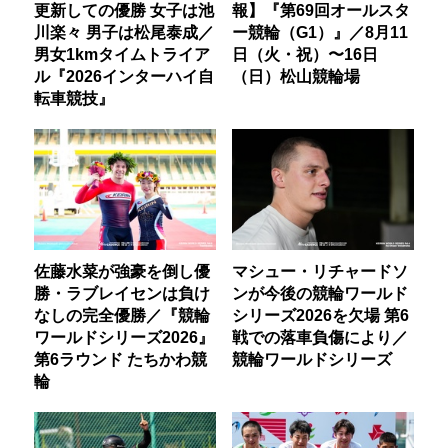
更新しての優勝 女子は池
報】『第69回オールスタ
川楽々 男子は松尾泰成／
ー競輪（G1）』／8月11
男女1kmタイムトライア
日（火・祝）〜16日
ル『2026インターハイ自
（日）松山競輪場
転車競技』
佐藤水菜が強豪を倒し優
マシュー・リチャードソ
勝・ラブレイセンは負け
ンが今後の競輪ワールド
なしの完全優勝／『競輪
シリーズ2026を欠場 第6
ワールドシリーズ2026』
戦での落車負傷により／
第6ラウンド たちかわ競
競輪ワールドシリーズ
輪