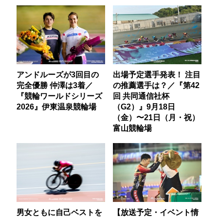
アンドルーズが3回目の
出場予定選手発表！ 注目
完全優勝 仲澤は3着／
の推薦選手は？／『第42
『競輪ワールドシリーズ
回 共同通信社杯
2026』伊東温泉競輪場
（G2）』9月18日
（金）〜21日（月・祝）
富山競輪場
男女ともに自己ベストを
【放送予定・イベント情