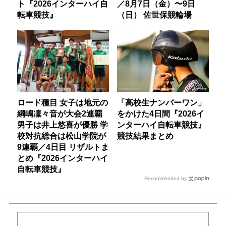
ト『2026インターハイ自
／8月7日（金）〜9日
転車競技』
（日） 佐世保競輪場
ロード種目 女子は地元の
「高校生ナンバーワン」
綱嶋凜々音が大会2連覇
をかけた4日間『2026イ
男子は井上悠喜が優勝 学
ンターハイ自転車競技』
校対抗総合は松山学院が
競技結果まとめ
9連覇／4日目 リザルトま
とめ『2026インターハイ
自転車競技』
Recommended by