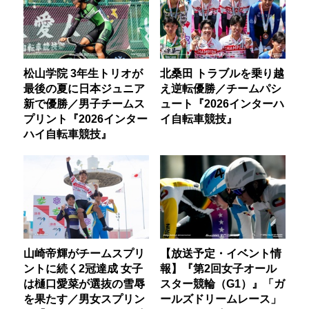
松山学院 3年生トリオが
北桑田 トラブルを乗り越
最後の夏に日本ジュニア
え逆転優勝／チームパシ
新で優勝／男子チームス
ュート『2026インターハ
プリント『2026インター
イ自転車競技』
ハイ自転車競技』
山崎帝輝がチームスプリ
【放送予定・イベント情
ントに続く2冠達成 女子
報】『第2回女子オール
は樋口愛菜が選抜の雪辱
スター競輪（G1）』「ガ
を果たす／男女スプリン
ールズドリームレース」