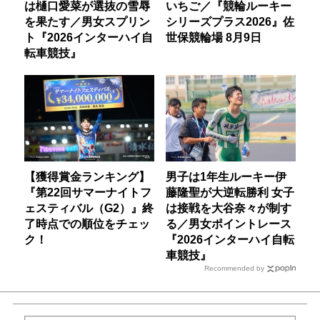
は樋口愛菜が選抜の雪辱
いちご／『競輪ルーキー
を果たす／男女スプリン
シリーズプラス2026』佐
ト『2026インターハイ自
世保競輪場 8月9日
転車競技』
【獲得賞金ランキング】
男子は1年生ルーキー伊
『第22回サマーナイトフ
藤隆聖が大逆転勝利 女子
ェスティバル（G2）』終
は接戦を大谷奈々が制す
了時点での順位をチェッ
る／男女ポイントレース
ク！
『2026インターハイ自転
車競技』
Recommended by