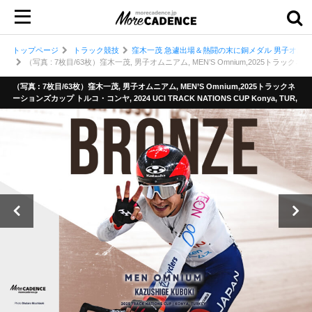
トップページ
トラック競技
窪木一茂 急遽出場＆熱闘の末に銅メダル 男子オムニ
（写真 : 7枚目/63枚）窪木一茂, 男子オムニアム, MEN’S Omnium,2025トラックネーショ
（写真 : 7枚目/63枚）窪木一茂, 男子オムニアム, MEN’S Omnium,2025トラックネ
ーションズカップ トルコ・コンヤ, 2024 UCI TRACK NATIONS CUP Konya, TUR,