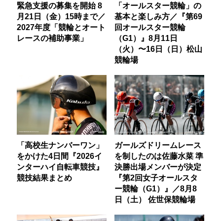
緊急支援の募集を開始 8
「オールスター競輪」の
月21日（金）15時まで／
基本と楽しみ方／『第69
2027年度「競輪とオート
回オールスター競輪
レースの補助事業」
（G1）』8月11日
（火）〜16日（日）松山
競輪場
「高校生ナンバーワン」
ガールズドリームレース
をかけた4日間『2026イ
を制したのは佐藤水菜 準
ンターハイ自転車競技』
決勝出場メンバーが決定
競技結果まとめ
『第2回女子オールスタ
ー競輪（G1）』／8月8
日（土） 佐世保競輪場