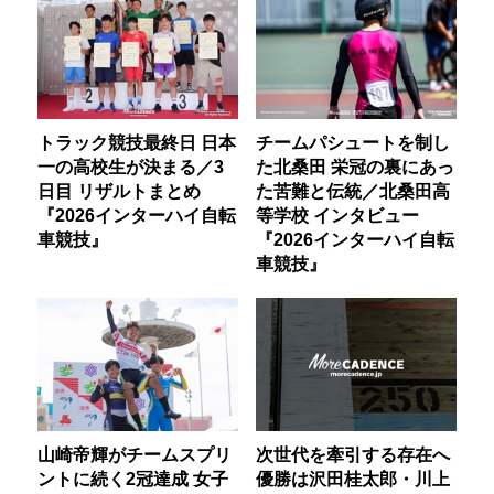
トラック競技最終日 日本
チームパシュートを制し
一の高校生が決まる／3
た北桑田 栄冠の裏にあっ
日目 リザルトまとめ
た苦難と伝統／北桑田高
『2026インターハイ自転
等学校 インタビュー
車競技』
『2026インターハイ自転
車競技』
山崎帝輝がチームスプリ
次世代を牽引する存在へ
ントに続く2冠達成 女子
優勝は沢田桂太郎・川上