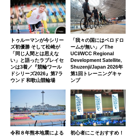
トゥルーマンが今シリー
「我々の国にはベロドロ
ズ初優勝 そして松崎が
ームが無い」／The
「同じ人間とは思えな
UCI/WCC Regional
い」と語ったラブレイセ
Development Satellite,
ンは3着／『競輪ワール
Shuzenji/Japan 2026年
ドシリーズ2026』第7ラ
第1回トレーニングキャ
ウンド 和歌山競輪場
ンプ
令和８年熊本地震による
初心者にこそおすすめ！