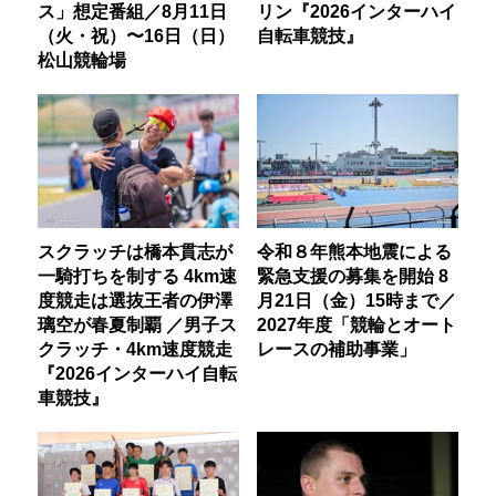
ス」想定番組／8月11日
リン『2026インターハイ
（火・祝）〜16日（日）
自転車競技』
松山競輪場
スクラッチは橋本貫志が
令和８年熊本地震による
一騎打ちを制する 4km速
緊急支援の募集を開始 8
度競走は選抜王者の伊澤
月21日（金）15時まで／
璃空が春夏制覇 ／男子ス
2027年度「競輪とオート
クラッチ・4km速度競走
レースの補助事業」
『2026インターハイ自転
車競技』