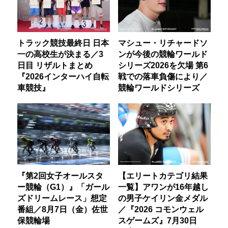
トラック競技最終日 日本
マシュー・リチャードソ
一の高校生が決まる／3
ンが今後の競輪ワールド
日目 リザルトまとめ
シリーズ2026を欠場 第6
『2026インターハイ自転
戦での落車負傷により／
車競技』
競輪ワールドシリーズ
『第2回女子オールスタ
【エリートカテゴリ結果
ー競輪（G1）』「ガール
一覧】アワンが16年越し
ズドリームレース」想定
の男子ケイリン金メダル
番組／8月7日（金）佐世
／『2026 コモンウェル
保競輪場
スゲームズ』7月30日