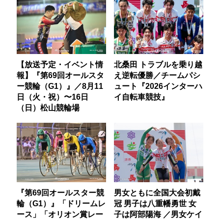
【放送予定・イベント情
北桑田 トラブルを乗り越
報】『第69回オールスタ
え逆転優勝／チームパシ
ー競輪（G1）』／8月11
ュート『2026インターハ
日（火・祝）〜16日
イ自転車競技』
（日）松山競輪場
『第69回オールスター競
男女ともに全国大会初戴
輪（G1）』「ドリームレ
冠 男子は八重幡勇世 女
ース」「オリオン賞レー
子は阿部陽海 ／男女ケイ