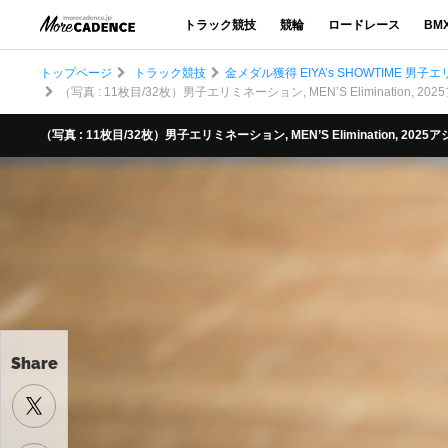
トラック競技
競輪
ロードレース
BM
トップページ
トラック競技
金メダル獲得 EIYA’s SHOWTIME 
（写真 : 11枚目/32枚）男子エリミネーション, MEN’S Elimination, 2025アジ
（写真 : 11枚目/32枚）男子エリミネーション, MEN’S Elimination, 2025アジア選
Share