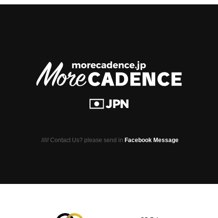
///// Contact Us? please send in
Facebook Message