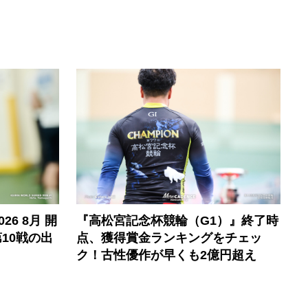
6 8月 開
『高松宮記念杯競輪（G1）』終了時
10戦の出
点、獲得賞金ランキングをチェッ
ク！古性優作が早くも2億円超え