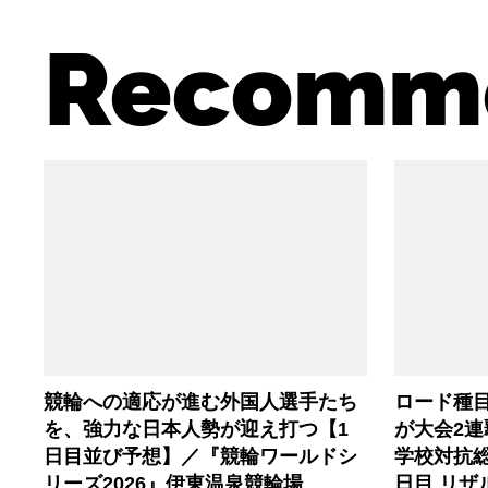
Recomm
競輪への適応が進む外国人選手たち
ロード種
を、強力な日本人勢が迎え打つ【1
が大会2連
日目並び予想】／『競輪ワールドシ
学校対抗総
リーズ2026』伊東温泉競輪場
日目 リザ