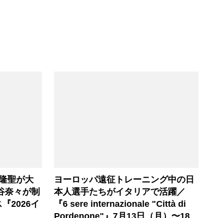
隆聖が大
ヨーロッパ遠征トレーニング中の日
谷奈々が制
本人選手たちがイタリアで活躍／
2026イ
『6 sere internazionale "Città di
Pordenone"』7月13日（月）〜18