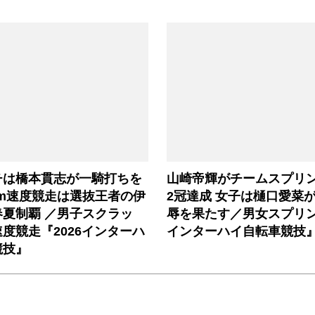
チは橋本貫志が一騎打ちを
山崎帝輝がチームスプリ
km速度競走は選抜王者の伊
2冠達成 女子は樋口愛菜
春夏制覇 ／男子スクラッ
辱を果たす／男女スプリント
速度競走『2026インターハ
インターハイ自転車競技
競技』