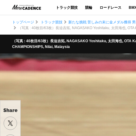
トラック競技
競輪
ロードレース
BM
トップページ
トラック競技
新たな挑戦 苦しみの末に金メダル獲得 
（写真 : 40枚目/63枚）長迫吉拓, NAGASAKO Yoshitaku, 太田海也, OTA Ka
（写真 : 40枚目/63枚）長迫吉拓, NAGASAKO Yoshitaku, 太田海也, OTA Ka
CHAMPIONSHIPS, Nilai, Malaysia
Share