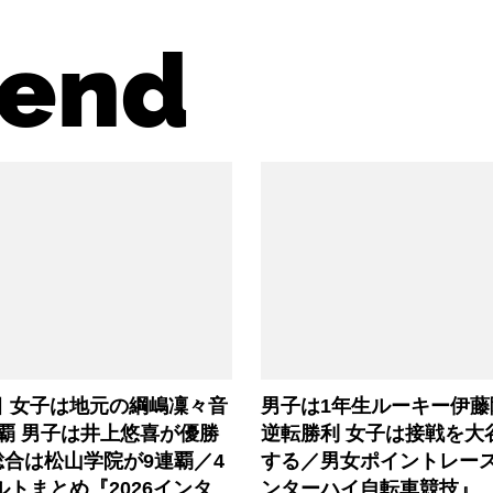
end
目 女子は地元の綱嶋凜々音
男子は1年生ルーキー伊藤
覇 男子は井上悠喜が優勝
逆転勝利 女子は接戦を大
合は松山学院が9連覇／4
する／男女ポイントレース『
ルトまとめ『2026インタ
ンターハイ自転車競技』