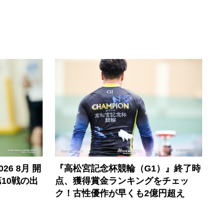
6 8月 開
『高松宮記念杯競輪（G1）』終了時
10戦の出
点、獲得賞金ランキングをチェッ
ク！古性優作が早くも2億円超え