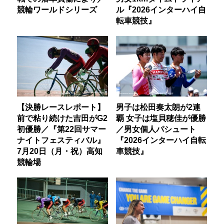
競輪ワールドシリーズ
ル『2026インターハイ自
転車競技』
【決勝レースレポート】
男子は松田奏太朗が2連
前で粘り続けた吉田がG2
覇 女子は塩貝穂佳が優勝
初優勝／『第22回サマー
／男女個人パシュート
ナイトフェスティバル』
『2026インターハイ自転
7月20日（月・祝）高知
車競技』
競輪場