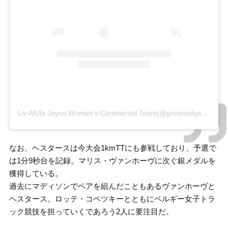
Liv AlUla Jayco Women’s Continental Team(@greenedgecyclingwct)がシェアした投稿
なお、ヘスタースは今大会1kmTTにも参戦しており、予選で
は1分9秒台を記録。マリス・ヴァンホーヴに次ぐ銀メダルを
獲得している。
過去にマディソンでペアを組んだこともあるヴァンホーヴと
ヘスタース。ロッテ・コペツキーとともにベルギー女子トラ
ック競技を担っていくであろう2人に要注目だ。