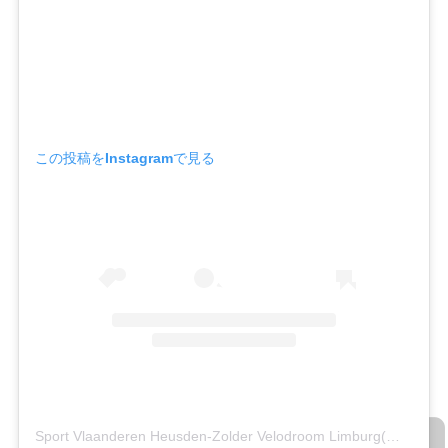
この投稿をInstagramで見る
Sport Vlaanderen Heusden-Zolder Velodroom Limburg(@velodroom.vlaanderen)がシェアした投稿