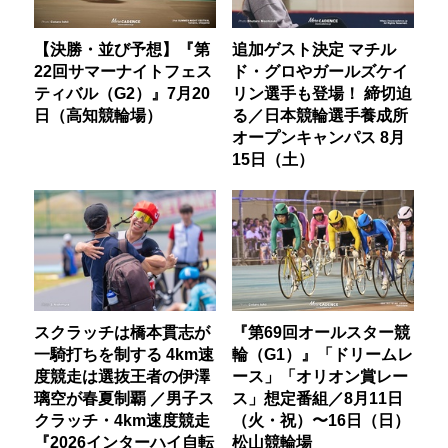
【決勝・並び予想】『第
追加ゲスト決定 マチル
22回サマーナイトフェス
ド・グロやガールズケイ
ティバル（G2）』7月20
リン選手も登場！ 締切迫
日（高知競輪場）
る／日本競輪選手養成所
オープンキャンパス 8月
15日（土）
スクラッチは橋本貫志が
『第69回オールスター競
一騎打ちを制する 4km速
輪（G1）』「ドリームレ
度競走は選抜王者の伊澤
ース」「オリオン賞レー
璃空が春夏制覇 ／男子ス
ス」想定番組／8月11日
クラッチ・4km速度競走
（火・祝）〜16日（日）
『2026インターハイ自転
松山競輪場