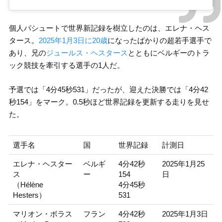
個人パシュートで世界新記録を樹立したのは、エレナ・ヘス
タース。
2025年1月3日に20歳
になったばかりの超若手選手で
あり、兄の
ジュールス・ヘスタース
とともにベルギーのトラ
ック競技を牽引する選手の1人だ。
予選では「4分45秒531」だったが、迎えた決勝では「4分42
秒154」をマーク。0.5秒ほど世界記録を更新する走りを見せ
た。
選手名
国
世界記録
計測日
エレナ・ヘスター
ベルギ
4分42秒
2025年1月25
ス
ー
154
日
（Hélène
4分45秒
Hesters）
531
マリオン・ボラス
フラン
4分42秒
2025年1月3日