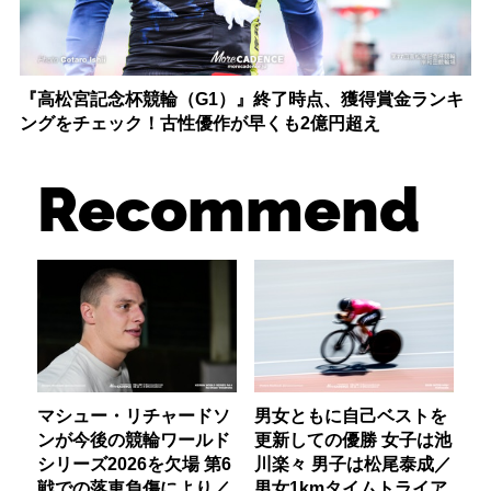
『高松宮記念杯競輪（G1）』終了時点、獲得賞金ランキ
ングをチェック！古性優作が早くも2億円超え
Recommend
マシュー・リチャードソ
男女ともに自己ベストを
ンが今後の競輪ワールド
更新しての優勝 女子は池
シリーズ2026を欠場 第6
川楽々 男子は松尾泰成／
戦での落車負傷により／
男女1kmタイムトライア