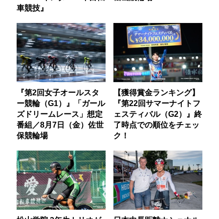
車競技』
『第2回女子オールスタ
【獲得賞金ランキング】
ー競輪（G1）』「ガール
『第22回サマーナイトフ
ズドリームレース」想定
ェスティバル（G2）』終
番組／8月7日（金）佐世
了時点での順位をチェッ
保競輪場
ク！