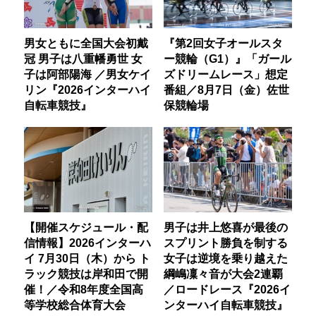
男女ともに全国大会初戴
『第2回女子オールスタ
冠 男子は八重幡勇世 女
ー競輪（G1）』「ガール
子は阿部陽海 ／男女ケイ
ズドリームレース」想定
リン『2026インターハイ
番組／8月7日（金）佐世
自転車競技』
保競輪場
【開催スケジュール・配
男子は井上悠喜が最後の
信情報】2026インターハ
スプリント勝負を制する
イ 7月30日（木）から ト
女子は逆境を乗り越えた
ラック競技は岸和田で開
綱嶋凜々音が大会2連覇
催！／令和8年度全国高
／ロードレース『2026イ
等学校総合体育大会
ンターハイ自転車競技』