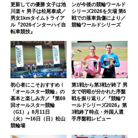
更新しての優勝 女子は池
ンが今後の競輪ワールド
川楽々 男子は松尾泰成／
シリーズ2026を欠場 第6
男女1kmタイムトライア
戦での落車負傷により／
ル『2026インターハイ自
競輪ワールドシリーズ
転車競技』
初心者にこそおすすめ！
第1戦から第3戦が終了 男
「オールスター競輪」の
女で明暗が分かれた序盤
基本と楽しみ方／『第69
戦を振り返り／『競輪ワ
回オールスター競輪
ールドシリーズ2026』第
（G1）』8月11日
3戦終了時点・外国人選
（火）〜16日（日）松山
手序盤戦レビュー
競輪場