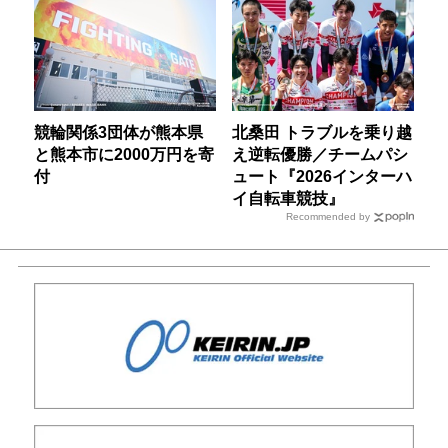
競輪関係3団体が熊本県
北桑田 トラブルを乗り越
と熊本市に2000万円を寄
え逆転優勝／チームパシ
付
ュート『2026インターハ
イ自転車競技』
Recommended by