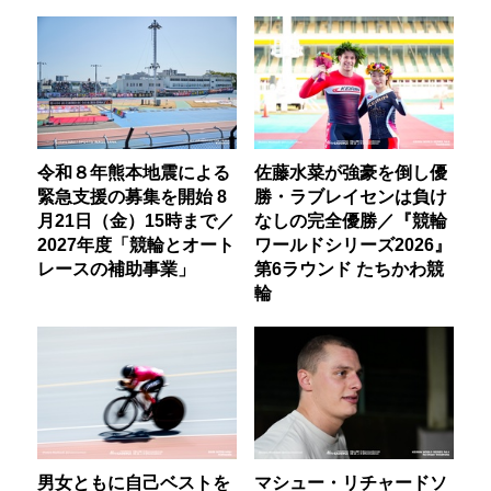
令和８年熊本地震による
佐藤水菜が強豪を倒し優
緊急支援の募集を開始 8
勝・ラブレイセンは負け
月21日（金）15時まで／
なしの完全優勝／『競輪
2027年度「競輪とオート
ワールドシリーズ2026』
レースの補助事業」
第6ラウンド たちかわ競
輪
男女ともに自己ベストを
マシュー・リチャードソ